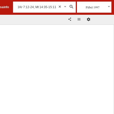
Piibel 1997
isainfo