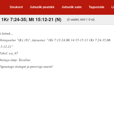
Sisukord
Juhuslik peatükk
Juhuslik salm
Tagasiside
L
 1Kr 7:24-35; Mt 15:12-21 (N)
(0 vastet, leht 1 0-st)
i leitud....
Otsingusõne "(K); (N)"
, täpsustus: "1Kr 7:12-24;Mt 14:35-15:11 1Kr 7:24-35;Mt
15:12-21"
Piibel: est_97
Otsingu tüüp: Tavaline
Täpsustage otsingut ja proovige uuesti!