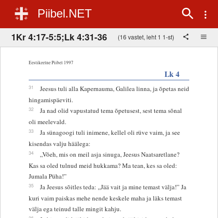
Piibel.NET
1Kr 4:17-5:5;Lk 4:31-36
(16 vastet, leht 1 1-st)
Eestikeelne Piibel 1997
Lk 4
31
Jeesus tuli alla Kapernauma, Galilea linna, ja õpetas neid
hingamispäeviti.
32
Ja nad olid vapustatud tema õpetusest, sest tema sõnal
oli meelevald.
33
Ja sünagoogi tuli inimene, kellel oli rüve vaim, ja see
kisendas valju häälega:
34
„Võeh, mis on meil asja sinuga, Jeesus Naatsaretlane?
Kas sa oled tulnud meid hukkama? Ma tean, kes sa oled:
Jumala Püha!”
35
Ja Jeesus sõitles teda: „Jää vait ja mine temast välja!” Ja
kuri vaim paiskas mehe nende keskele maha ja läks temast
välja ega teinud talle mingit kahju.
36