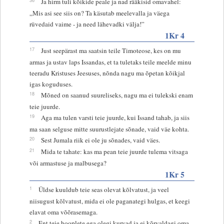
Ja hirm tuli kõikide peale ja nad rääkisid omavahel:
„Mis asi see siis on? Ta käsutab meelevalla ja väega
rüvedaid vaime - ja need lähevadki välja!”
1Kr 4
17
Just seepärast ma saatsin teile Timoteose, kes on mu
armas ja ustav laps Issandas, et ta tuletaks teile meelde minu
teeradu Kristuses Jeesuses, nõnda nagu ma õpetan kõikjal
igas koguduses.
18
Mõned on saanud suureliseks, nagu ma ei tulekski enam
teie juurde.
19
Aga ma tulen varsti teie juurde, kui Issand tahab, ja siis
ma saan selguse mitte suurustlejate sõnade, vaid väe kohta.
20
Sest Jumala riik ei ole ju sõnades, vaid väes.
21
Mida te tahate: kas ma pean teie juurde tulema vitsaga
või armastuse ja malbusega?
1Kr 5
1
Üldse kuuldub teie seas olevat kõlvatust, ja veel
niisugust kõlvatust, mida ei ole paganategi hulgas, et keegi
elavat oma võõrasemaga.
2
Ent teie hooplete ega olegi kurvad ja ei kõrvaldagi oma