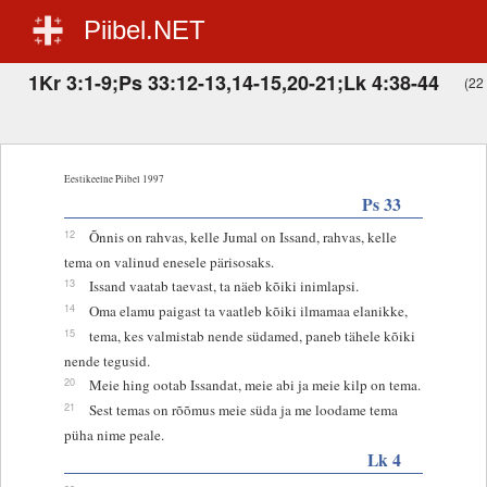
Piibel.NET
1Kr 3:1-9;Ps 33:12-13,14-15,20-21;Lk 4:38-44
(22 
Eestikeelne Piibel 1997
Ps 33
12
Õnnis on rahvas, kelle Jumal on Issand, rahvas, kelle
tema on valinud enesele pärisosaks.
13
Issand vaatab taevast, ta näeb kõiki inimlapsi.
14
Oma elamu paigast ta vaatleb kõiki ilmamaa elanikke,
15
tema, kes valmistab nende südamed, paneb tähele kõiki
nende tegusid.
20
Meie hing ootab Issandat, meie abi ja meie kilp on tema.
21
Sest temas on rõõmus meie süda ja me loodame tema
püha nime peale.
Lk 4