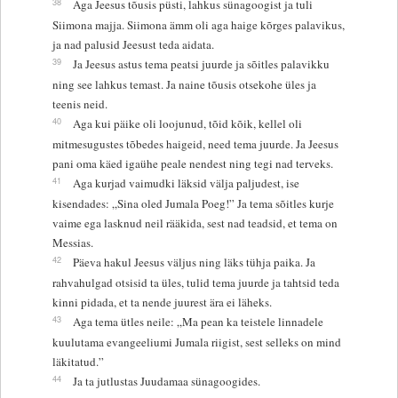
38
Aga Jeesus tõusis püsti, lahkus sünagoogist ja tuli
Siimona majja. Siimona ämm oli aga haige kõrges palavikus,
ja nad palusid Jeesust teda aidata.
39
Ja Jeesus astus tema peatsi juurde ja sõitles palavikku
ning see lahkus temast. Ja naine tõusis otsekohe üles ja
teenis neid.
40
Aga kui päike oli loojunud, tõid kõik, kellel oli
mitmesugustes tõbedes haigeid, need tema juurde. Ja Jeesus
pani oma käed igaühe peale nendest ning tegi nad terveks.
41
Aga kurjad vaimudki läksid välja paljudest, ise
kisendades: „Sina oled Jumala Poeg!” Ja tema sõitles kurje
vaime ega lasknud neil rääkida, sest nad teadsid, et tema on
Messias.
42
Päeva hakul Jeesus väljus ning läks tühja paika. Ja
rahvahulgad otsisid ta üles, tulid tema juurde ja tahtsid teda
kinni pidada, et ta nende juurest ära ei läheks.
43
Aga tema ütles neile: „Ma pean ka teistele linnadele
kuulutama evangeeliumi Jumala riigist, sest selleks on mind
läkitatud.”
44
Ja ta jutlustas Juudamaa sünagoogides.