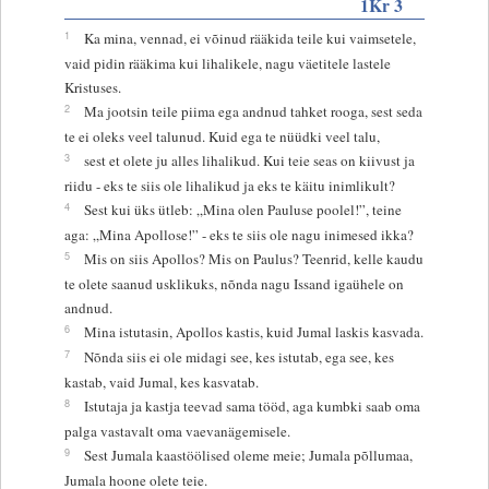
1Kr 3
1
Ka mina, vennad, ei võinud rääkida teile kui vaimsetele,
vaid pidin rääkima kui lihalikele, nagu väetitele lastele
Kristuses.
2
Ma jootsin teile piima ega andnud tahket rooga, sest seda
te ei oleks veel talunud. Kuid ega te nüüdki veel talu,
3
sest et olete ju alles lihalikud. Kui teie seas on kiivust ja
riidu - eks te siis ole lihalikud ja eks te käitu inimlikult?
4
Sest kui üks ütleb: „Mina olen Pauluse poolel!”, teine
aga: „Mina Apollose!” - eks te siis ole nagu inimesed ikka?
5
Mis on siis Apollos? Mis on Paulus? Teenrid, kelle kaudu
te olete saanud usklikuks, nõnda nagu Issand igaühele on
andnud.
6
Mina istutasin, Apollos kastis, kuid Jumal laskis kasvada.
7
Nõnda siis ei ole midagi see, kes istutab, ega see, kes
kastab, vaid Jumal, kes kasvatab.
8
Istutaja ja kastja teevad sama tööd, aga kumbki saab oma
palga vastavalt oma vaevanägemisele.
9
Sest Jumala kaastöölised oleme meie; Jumala põllumaa,
Jumala hoone olete teie.