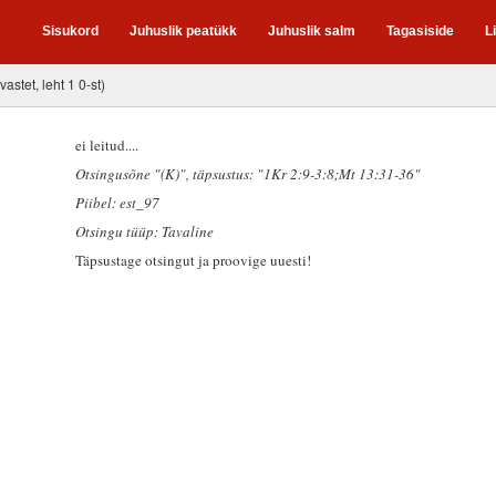
Sisukord
Juhuslik peatükk
Juhuslik salm
Tagasiside
L
 vastet, leht 1 0-st)
ei leitud....
Otsingusõne "(K)"
, täpsustus: "1Kr 2:9-3:8;Mt 13:31-36"
Piibel: est_97
Otsingu tüüp: Tavaline
Täpsustage otsingut ja proovige uuesti!