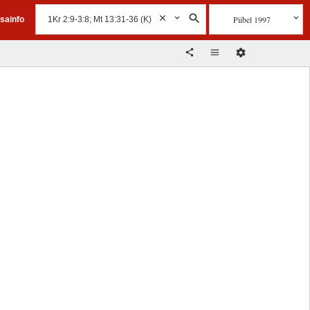
Piibel 1997
isainfo