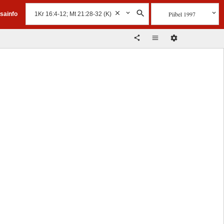
Piibel 1997
isainfo