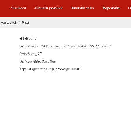
Sisukord
Juhuslik peatükk
Juhuslik salm
Tagasiside
L
 vastet, leht 1 0-st)
ei leitud....
Otsingusõne "(K)"
, täpsustus: "1Kr 16:4-12;Mt 21:28-32"
Piibel: est_97
Otsingu tüüp: Tavaline
Täpsustage otsingut ja proovige uuesti!