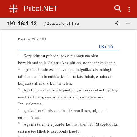
Piibel.NET
1Kr 16:1-12
(12 vastet, leht 1 1-st)
Eestikeelne Piibel 1997
1Kr 16
1
Korjandusest pühade jaoks: nii nagu ma olen
korraldanud selle Galaatia kogudustes, nõnda tehke ka teie.
2
Iga nädala esimesel päeval pangu igaüks teist midagi
tallele oma jõudu mööda, kuidas ta käsi lubab, et raha ei
korjataks alles siis, kui ma tulen.
3
Aga kui ma olen pärale jõudnud, siis ma saadan kirjadega
need, keda te iganes arvate kõlbavat, viima teie anni
Jeruusalemma,
4
aga kui on sünnis, et minagi sinna lähen, tulgu nad
minuga kaasa.
5
Aga ma tulen teie juurde, kui ma lähen läbi Makedoonia,
sest mu tee läheb Makedoonia kaudu.
6