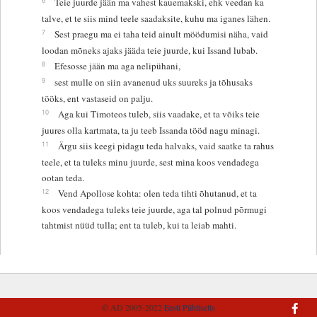
Teie juurde jään ma vahest kauemakski, ehk veedan ka
talve, et te siis mind teele saadaksite, kuhu ma iganes lähen.
7
Sest praegu ma ei taha teid ainult möödumisi näha, vaid
loodan mõneks ajaks jääda teie juurde, kui Issand lubab.
8
Efesosse jään ma aga nelipühani,
9
sest mulle on siin avanenud uks suureks ja tõhusaks
tööks, ent vastaseid on palju.
10
Aga kui Timoteos tuleb, siis vaadake, et ta võiks teie
juures olla kartmata, ta ju teeb Issanda tööd nagu minagi.
11
Ärgu siis keegi pidagu teda halvaks, vaid saatke ta rahus
teele, et ta tuleks minu juurde, sest mina koos vendadega
ootan teda.
12
Vend Apollose kohta: olen teda tihti õhutanud, et ta
koos vendadega tuleks teie juurde, aga tal polnud põrmugi
tahtmist nüüd tulla; ent ta tuleb, kui ta leiab mahti.
© AD 2005-2022
Eesti Piibliselts