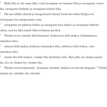
39
Kõik liha ei ole sama liha, vaid isesugune on inimese liha ja isesugune veiste
liha, isesugune lindude ja isesugune kalade liha.
40
On taevalikke ihusid ja maapealseid ihusid, kuid taevalike hiilgus on
teistsugune kui maapealsete oma,
41
isesugune on päikese kirkus ja isesugune kuu kirkus ja isesugune tähtede
kirkus, sest ka täht erineb tähest kirkuse poolest.
42
Nõnda on ka surnute ülestõusmine: kaduvuses külvatakse, kadumatuses
äratatakse üles,
43
autuses külvatakse, kirkuses äratatakse üles, nõtruses külvatakse, väes
äratatakse üles,
44
maine ihu külvatakse, vaimne ihu äratatakse üles. Kui juba on olemas maine
ihu, siis on olemas ka vaimne ihu.
45
Nõnda on ka kirjutatud: „Esimene inimene Aadam sai elavaks hingeks.” Viimn
Aadam sai vaimuks, kes elustab.