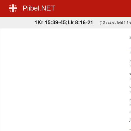
Piibel.NET
1Kr 15:39-45;Lk 8:16-21
(13 vastet, leht 1 1-s
E
j