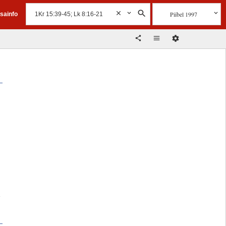
Piibel 1997
isainfo
d