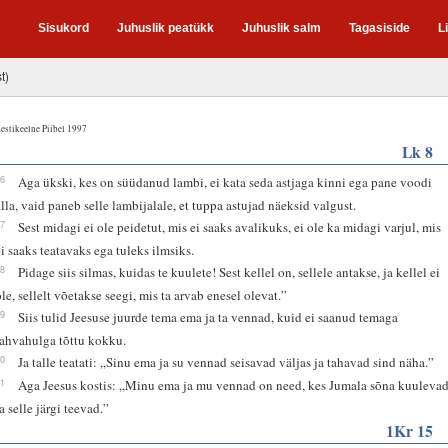
Sisukord
Juhuslik peatükk
Juhuslik salm
Tagasiside
L
t)
estikeelne Piibel 1997
Lk 8
16
Aga ükski, kes on süüdanud lambi, ei kata seda astjaga kinni ega pane voodi
alla, vaid paneb selle lambijalale, et tuppa astujad näeksid valgust.
17
Sest midagi ei ole peidetut, mis ei saaks avalikuks, ei ole ka midagi varjul, mis
ei saaks teatavaks ega tuleks ilmsiks.
18
Pidage siis silmas, kuidas te kuulete! Sest kellel on, sellele antakse, ja kellel ei
ole, sellelt võetakse seegi, mis ta arvab enesel olevat.”
19
Siis tulid Jeesuse juurde tema ema ja ta vennad, kuid ei saanud temaga
rahvahulga tõttu kokku.
20
Ja talle teatati: „Sinu ema ja su vennad seisavad väljas ja tahavad sind näha.”
21
Aga Jeesus kostis: „Minu ema ja mu vennad on need, kes Jumala sõna kuuleva
a selle järgi teevad.”
1Kr 15