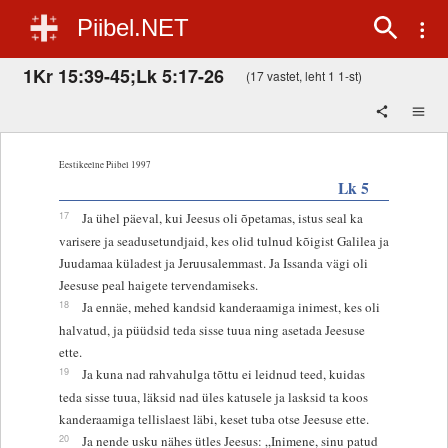
Piibel.NET
1Kr 15:39-45;Lk 5:17-26
(17 vastet, leht 1 1-st)
Eestikeelne Piibel 1997
Lk 5
17
Ja ühel päeval, kui Jeesus oli õpetamas, istus seal ka
varisere ja seadusetundjaid, kes olid tulnud kõigist Galilea ja
Juudamaa küladest ja Jeruusalemmast. Ja Issanda vägi oli
Jeesuse peal haigete tervendamiseks.
18
Ja ennäe, mehed kandsid kanderaamiga inimest, kes oli
halvatud, ja püüdsid teda sisse tuua ning asetada Jeesuse
ette.
19
Ja kuna nad rahvahulga tõttu ei leidnud teed, kuidas
teda sisse tuua, läksid nad üles katusele ja lasksid ta koos
kanderaamiga tellislaest läbi, keset tuba otse Jeesuse ette.
20
Ja nende usku nähes ütles Jeesus: „Inimene, sinu patud