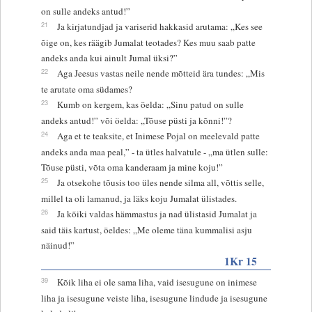
on sulle andeks antud!”
21
Ja kirjatundjad ja variserid hakkasid arutama: „Kes see
õige on, kes räägib Jumalat teotades? Kes muu saab patte
andeks anda kui ainult Jumal üksi?”
22
Aga Jeesus vastas neile nende mõtteid ära tundes: „Mis
te arutate oma südames?
23
Kumb on kergem, kas öelda: „Sinu patud on sulle
andeks antud!” või öelda: „Tõuse püsti ja kõnni!”?
24
Aga et te teaksite, et Inimese Pojal on meelevald patte
andeks anda maa peal,” - ta ütles halvatule - „ma ütlen sulle:
Tõuse püsti, võta oma kanderaam ja mine koju!”
25
Ja otsekohe tõusis too üles nende silma all, võttis selle,
millel ta oli lamanud, ja läks koju Jumalat ülistades.
26
Ja kõiki valdas hämmastus ja nad ülistasid Jumalat ja
said täis kartust, öeldes: „Me oleme täna kummalisi asju
näinud!”
1Kr 15
39
Kõik liha ei ole sama liha, vaid isesugune on inimese
liha ja isesugune veiste liha, isesugune lindude ja isesugune