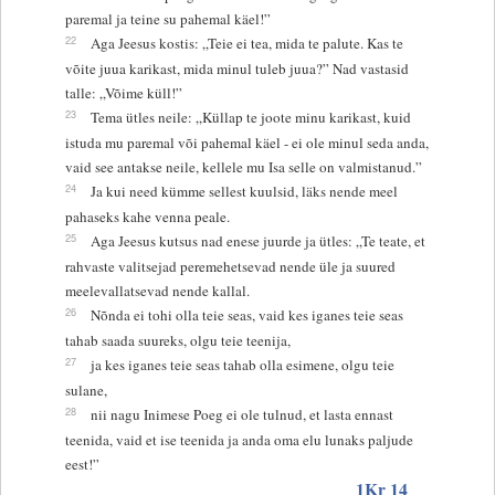
paremal ja teine su pahemal käel!”
22
Aga Jeesus kostis: „Teie ei tea, mida te palute. Kas te
võite juua karikast, mida minul tuleb juua?” Nad vastasid
talle: „Võime küll!”
23
Tema ütles neile: „Küllap te joote minu karikast, kuid
istuda mu paremal või pahemal käel - ei ole minul seda anda,
vaid see antakse neile, kellele mu Isa selle on valmistanud.”
24
Ja kui need kümme sellest kuulsid, läks nende meel
pahaseks kahe venna peale.
25
Aga Jeesus kutsus nad enese juurde ja ütles: „Te teate, et
rahvaste valitsejad peremehetsevad nende üle ja suured
meelevallatsevad nende kallal.
26
Nõnda ei tohi olla teie seas, vaid kes iganes teie seas
tahab saada suureks, olgu teie teenija,
27
ja kes iganes teie seas tahab olla esimene, olgu teie
sulane,
28
nii nagu Inimese Poeg ei ole tulnud, et lasta ennast
teenida, vaid et ise teenida ja anda oma elu lunaks paljude
eest!”
1Kr 14