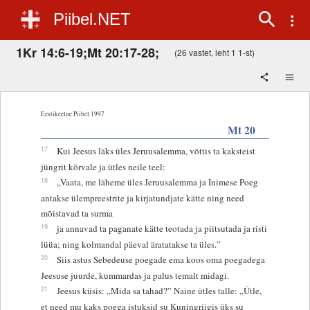
Piibel.NET
1Kr 14:6-19;Mt 20:17-28;
(26 vastet, leht 1 1-st)
Eestikeelne Piibel 1997
Mt 20
17
Kui Jeesus läks üles Jeruusalemma, võttis ta kaksteist
jüngrit kõrvale ja ütles neile teel:
18
„Vaata, me läheme üles Jeruusalemma ja Inimese Poeg
antakse ülempreestrite ja kirjatundjate kätte ning need
mõistavad ta surma
19
ja annavad ta paganate kätte teotada ja piitsutada ja risti
lüüa; ning kolmandal päeval äratatakse ta üles.”
20
Siis astus Sebedeuse poegade ema koos oma poegadega
Jeesuse juurde, kummardas ja palus temalt midagi.
21
Jeesus küsis: „Mida sa tahad?” Naine ütles talle: „Ütle,
et need mu kaks poega istuksid su Kuningriigis üks su