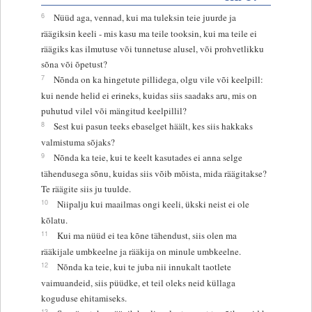
6
Nüüd aga, vennad, kui ma tuleksin teie juurde ja
räägiksin keeli - mis kasu ma teile tooksin, kui ma teile ei
räägiks kas ilmutuse või tunnetuse alusel, või prohvetlikku
sõna või õpetust?
7
Nõnda on ka hingetute pillidega, olgu vile või keelpill:
kui nende helid ei erineks, kuidas siis saadaks aru, mis on
puhutud vilel või mängitud keelpillil?
8
Sest kui pasun teeks ebaselget häält, kes siis hakkaks
valmistuma sõjaks?
9
Nõnda ka teie, kui te keelt kasutades ei anna selge
tähendusega sõnu, kuidas siis võib mõista, mida räägitakse?
Te räägite siis ju tuulde.
10
Niipalju kui maailmas ongi keeli, ükski neist ei ole
kõlatu.
11
Kui ma nüüd ei tea kõne tähendust, siis olen ma
rääkijale umbkeelne ja rääkija on minule umbkeelne.
12
Nõnda ka teie, kui te juba nii innukalt taotlete
vaimuandeid, siis püüdke, et teil oleks neid küllaga
koguduse ehitamiseks.
13