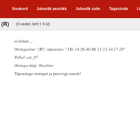
Sisukord
Juhuslik peatükk
Juhuslik salm
Tagasiside
L
 (R)
(0 vastet, leht 1 0-st)
ei leitud....
Otsingusõne "(R)"
, täpsustus: "1Kr 14:26-40;Mt 21:12-14,17-20"
Piibel: est_97
Otsingu tüüp: Tavaline
Täpsustage otsingut ja proovige uuesti!