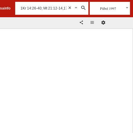
Piibel 1997
isainfo