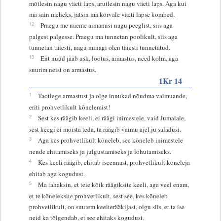
mõtlesin nagu väeti laps, arutlesin nagu väeti laps. Aga kui
ma sain meheks, jätsin ma kõrvale väeti lapse kombed.
12
Praegu me näeme aimamisi nagu peeglist, siis aga
palgest palgesse. Praegu ma tunnetan poolikult, siis aga
tunnetan täiesti, nagu minagi olen täiesti tunnetatud.
13
Ent nüüd jääb usk, lootus, armastus, need kolm, aga
suurim neist on armastus.
1Kr 14
1
Taotlege armastust ja olge innukad nõudma vaimuande,
eriti prohvetlikult kõnelemist!
2
Sest kes räägib keeli, ei räägi inimestele, vaid Jumalale,
sest keegi ei mõista teda, ta räägib vaimu ajel ju saladusi.
3
Aga kes prohvetlikult kõneleb, see kõneleb inimestele
nende ehitamiseks ja julgustamiseks ja lohutamiseks.
4
Kes keeli räägib, ehitab iseennast, prohvetlikult kõneleja
ehitab aga kogudust.
5
Ma tahaksin, et teie kõik räägiksite keeli, aga veel enam,
et te kõneleksite prohvetlikult, sest see, kes kõneleb
prohvetlikult, on suurem keelterääkijast, olgu siis, et ta ise
neid ka tõlgendab, et see ehitaks kogudust.