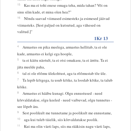
15
Kas ma ei tohi enese omaga teha, mida tahan? Või on
sinu silm kade, et mina olen hea?”
16
Nõnda saavad viimased esimesteks ja esimesed jäävad
viimasteks. [Sest paljud on kutsutud, aga vähesed on
valitud.]”
1Kr 13
4
Armastus on pika meelega, armastus hellitab, ta ei ole
kade, armastus ei kelgi ega hoople,
5
ta ei käitu näotult, ta ei otsi omakasu, ta ei ärritu. Ta ei
jäta meelde paha,
6
tal ei ole rõõmu ülekohtust, aga ta rõõmustab tõe üle.
7
Ta lepib kõigega, ta usub kõike, ta loodab kõike, ta talub
kõike.
8
Armastus ei hääbu kunagi. Olgu ennustused - need
kõrvaldatakse, olgu keeled - need vaibuvad, olgu tunnetus -
see lõpeb ära.
9
Sest poolikult me tunnetame ja poolikult me ennustame,
10
aga kui tuleb täielik, siis kõrvaldatakse poolik.
11
Kui ma olin väeti laps, siis ma rääkisin nagu väeti laps,