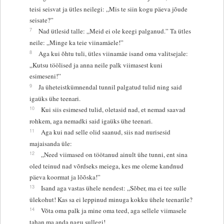
teisi seisvat ja ütles neilegi: „Mis te siin kogu päeva jõude
seisate?”
7
Nad ütlesid talle: „Meid ei ole keegi palganud.” Ta ütles
neile: „Minge ka teie viinamäele!”
8
Aga kui õhtu tuli, ütles viinamäe isand oma valitsejale:
„Kutsu töölised ja anna neile palk viimasest kuni
esimeseni!”
9
Ja üheteistkümnendal tunnil palgatud tulid ning said
igaüks ühe teenari.
10
Kui siis esimesed tulid, oletasid nad, et nemad saavad
rohkem, aga nemadki said igaüks ühe teenari.
11
Aga kui nad selle olid saanud, siis nad nurisesid
majaisanda üle:
12
„Need viimased on töötanud ainult ühe tunni, ent sina
oled teinud nad võrdseks meiega, kes me oleme kandnud
päeva koormat ja lõõska!”
13
Isand aga vastas ühele nendest: „Sõber, ma ei tee sulle
ülekohut! Kas sa ei leppinud minuga kokku ühele teenarile?
14
Võta oma palk ja mine oma teed, aga sellele viimasele
tahan ma anda nagu sullegi!