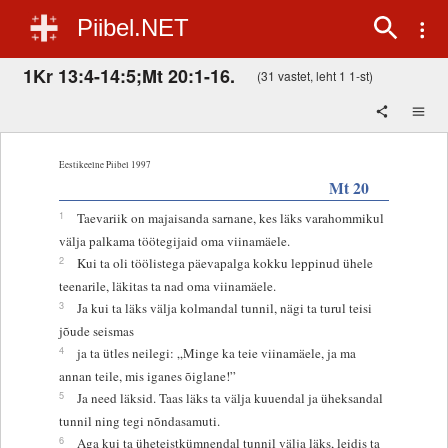
Piibel.NET
1Kr 13:4-14:5;Mt 20:1-16.
(31 vastet, leht 1 1-st)
Eestikeelne Piibel 1997
Mt 20
1
Taevariik on majaisanda sarnane, kes läks varahommikul
välja palkama töötegijaid oma viinamäele.
2
Kui ta oli töölistega päevapalga kokku leppinud ühele
teenarile, läkitas ta nad oma viinamäele.
3
Ja kui ta läks välja kolmandal tunnil, nägi ta turul teisi
jõude seismas
4
ja ta ütles neilegi: „Minge ka teie viinamäele, ja ma
annan teile, mis iganes õiglane!”
5
Ja need läksid. Taas läks ta välja kuuendal ja üheksandal
tunnil ning tegi nõndasamuti.
6
Aga kui ta üheteistkümnendal tunnil välja läks, leidis ta