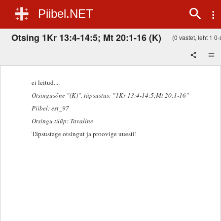
Piibel.NET
Otsing 1Kr 13:4-14:5; Mt 20:1-16 (K)
(0 vastet, leht 1 0-
ei leitud....
Otsingusõne "(K)"
, täpsustus: "1Kr 13:4-14:5;Mt 20:1-16"
Piibel: est_97
Otsingu tüüp: Tavaline
Täpsustage otsingut ja proovige uuesti!