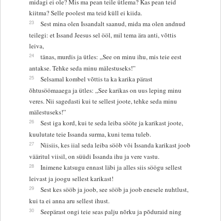
midagi ei ole? Mis ma pean teile ütlema? Kas pean teid
kiitma? Selle poolest ma teid küll ei kiida.
23
Sest mina olen Issandalt saanud, mida ma olen andnud
teilegi: et Issand Jeesus sel ööl, mil tema ära anti, võttis
leiva,
24
tänas, murdis ja ütles: „See on minu ihu, mis teie eest
antakse. Tehke seda minu mälestuseks!”
25
Selsamal kombel võttis ta ka karika pärast
õhtusöömaaega ja ütles: „See karikas on uus leping minu
veres. Nii sagedasti kui te sellest joote, tehke seda minu
mälestuseks!”
26
Sest iga kord, kui te seda leiba sööte ja karikast joote,
kuulutate teie Issanda surma, kuni tema tuleb.
27
Niisiis, kes iial seda leiba sööb või Issanda karikast joob
vääritul viisil, on süüdi Issanda ihu ja vere vastu.
28
Inimene katsugu ennast läbi ja alles siis söögu sellest
leivast ja joogu sellest karikast!
29
Sest kes sööb ja joob, see sööb ja joob enesele nuhtlust,
kui ta ei anna aru sellest ihust.
30
Seepärast ongi teie seas palju nõrku ja põduraid ning