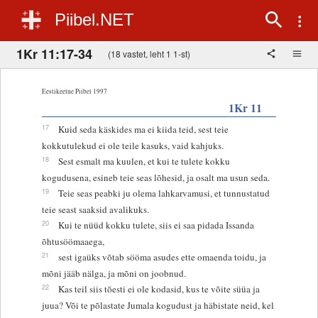
Piibel.NET
1Kr 11:17-34
(18 vastet, leht 1 1-st)
Eestikeelne Piibel 1997
1Kr 11
17
Kuid seda käskides ma ei kiida teid, sest teie
kokkutulekud ei ole teile kasuks, vaid kahjuks.
18
Sest esmalt ma kuulen, et kui te tulete kokku
kogudusena, esineb teie seas lõhesid, ja osalt ma usun seda.
19
Teie seas peabki ju olema lahkarvamusi, et tunnustatud
teie seast saaksid avalikuks.
20
Kui te nüüd kokku tulete, siis ei saa pidada Issanda
õhtusöömaaega,
21
sest igaüks võtab sööma asudes ette omaenda toidu, ja
mõni jääb nälga, ja mõni on joobnud.
22
Kas teil siis tõesti ei ole kodasid, kus te võite süüa ja
juua? Või te põlastate Jumala kogudust ja häbistate neid, kel