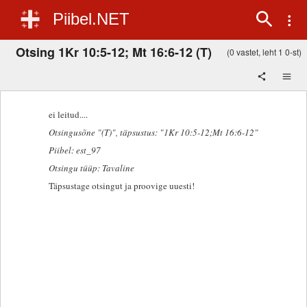
Piibel.NET
Otsing 1Kr 10:5-12; Mt 16:6-12 (T)
(0 vastet, leht 1 0-st)
ei leitud....
Otsingusõne "(T)"
, täpsustus: "1Kr 10:5-12;Mt 16:6-12"
Piibel: est_97
Otsingu tüüp: Tavaline
Täpsustage otsingut ja proovige uuesti!