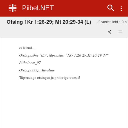
Piibel.NET
Otsing 1Kr 1:26-29; Mt 20:29-34 (L)
(0 vastet, leht 1 0-st
ei leitud....
Otsingusõne "(L)"
, täpsustus: "1Kr 1:26-29;Mt 20:29-34"
Piibel: est_97
Otsingu tüüp: Tavaline
Täpsustage otsingut ja proovige uuesti!