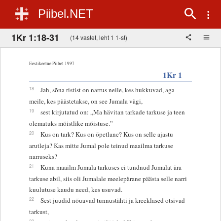
Piibel.NET
1Kr 1:18-31
(14 vastet, leht 1 1-st)
Eestikeelne Piibel 1997
1Kr 1
18
Jah, sõna ristist on narrus neile, kes hukkuvad, aga
meile, kes päästetakse, on see Jumala vägi,
19
sest kirjutatud on: „Ma hävitan tarkade tarkuse ja teen
olematuks mõistlike mõistuse.”
20
Kus on tark? Kus on õpetlane? Kus on selle ajastu
arutleja? Kas mitte Jumal pole teinud maailma tarkuse
narruseks?
21
Kuna maailm Jumala tarkuses ei tundnud Jumalat ära
tarkuse abil, siis oli Jumalale meelepärane päästa selle narri
kuulutuse kaudu need, kes usuvad.
22
Sest juudid nõuavad tunnustähti ja kreeklased otsivad
tarkust,
23