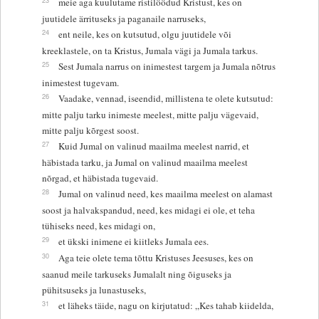
meie aga kuulutame ristilöödud Kristust, kes on
juutidele ärrituseks ja paganaile narruseks,
24
ent neile, kes on kutsutud, olgu juutidele või
kreeklastele, on ta Kristus, Jumala vägi ja Jumala tarkus.
25
Sest Jumala narrus on inimestest targem ja Jumala nõtrus
inimestest tugevam.
26
Vaadake, vennad, iseendid, millistena te olete kutsutud:
mitte palju tarku inimeste meelest, mitte palju vägevaid,
mitte palju kõrgest soost.
27
Kuid Jumal on valinud maailma meelest narrid, et
häbistada tarku, ja Jumal on valinud maailma meelest
nõrgad, et häbistada tugevaid.
28
Jumal on valinud need, kes maailma meelest on alamast
soost ja halvakspandud, need, kes midagi ei ole, et teha
tühiseks need, kes midagi on,
29
et ükski inimene ei kiitleks Jumala ees.
30
Aga teie olete tema tõttu Kristuses Jeesuses, kes on
saanud meile tarkuseks Jumalalt ning õiguseks ja
pühitsuseks ja lunastuseks,
31
et läheks täide, nagu on kirjutatud: „Kes tahab kiidelda,