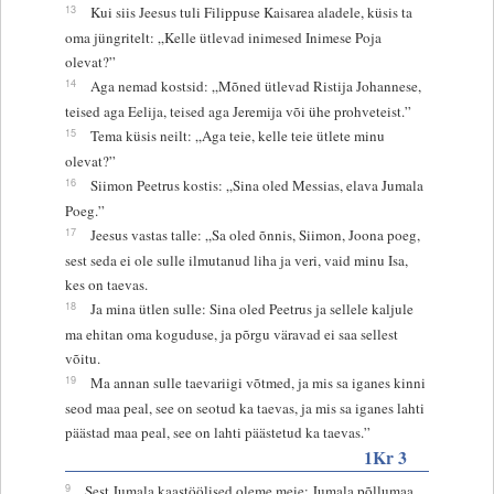
13
Kui siis Jeesus tuli Filippuse Kaisarea aladele, küsis ta
oma jüngritelt: „Kelle ütlevad inimesed Inimese Poja
olevat?”
14
Aga nemad kostsid: „Mõned ütlevad Ristija Johannese,
teised aga Eelija, teised aga Jeremija või ühe prohveteist.”
15
Tema küsis neilt: „Aga teie, kelle teie ütlete minu
olevat?”
16
Siimon Peetrus kostis: „Sina oled Messias, elava Jumala
Poeg.”
17
Jeesus vastas talle: „Sa oled õnnis, Siimon, Joona poeg,
sest seda ei ole sulle ilmutanud liha ja veri, vaid minu Isa,
kes on taevas.
18
Ja mina ütlen sulle: Sina oled Peetrus ja sellele kaljule
ma ehitan oma koguduse, ja põrgu väravad ei saa sellest
võitu.
19
Ma annan sulle taevariigi võtmed, ja mis sa iganes kinni
seod maa peal, see on seotud ka taevas, ja mis sa iganes lahti
päästad maa peal, see on lahti päästetud ka taevas.”
1Kr 3
9
Sest Jumala kaastöölised oleme meie; Jumala põllumaa,