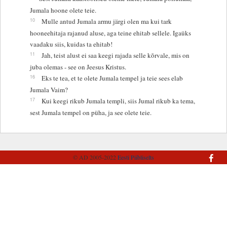
Jumala hoone olete teie.
10
Mulle antud Jumala armu järgi olen ma kui tark
hooneehitaja rajanud aluse, aga teine ehitab sellele. Igaüks
vaadaku siis, kuidas ta ehitab!
11
Jah, teist alust ei saa keegi rajada selle kõrvale, mis on
juba olemas - see on Jeesus Kristus.
16
Eks te tea, et te olete Jumala tempel ja teie sees elab
Jumala Vaim?
17
Kui keegi rikub Jumala templi, siis Jumal rikub ka tema,
sest Jumala tempel on püha, ja see olete teie.
© AD 2005-2022
Eesti Piibliselts