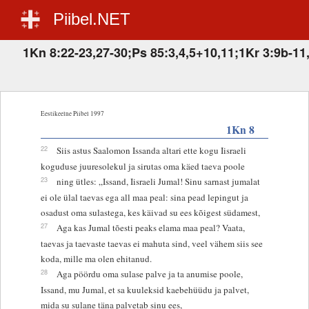
Piibel.NET
1Kn 8:22-23,27-30;Ps 85:3,4,5+10,11;1Kr 3:9b-11,
Eestikeelne Piibel 1997
1Kn 8
22
Siis astus Saalomon Issanda altari ette kogu Iisraeli
koguduse juuresolekul ja sirutas oma käed taeva poole
23
ning ütles: „Issand, Iisraeli Jumal! Sinu sarnast jumalat
ei ole ülal taevas ega all maa peal: sina pead lepingut ja
osadust oma sulastega, kes käivad su ees kõigest südamest,
27
Aga kas Jumal tõesti peaks elama maa peal? Vaata,
taevas ja taevaste taevas ei mahuta sind, veel vähem siis see
koda, mille ma olen ehitanud.
28
Aga pöördu oma sulase palve ja ta anumise poole,
Issand, mu Jumal, et sa kuuleksid kaebehüüdu ja palvet,
mida su sulane täna palvetab sinu ees,