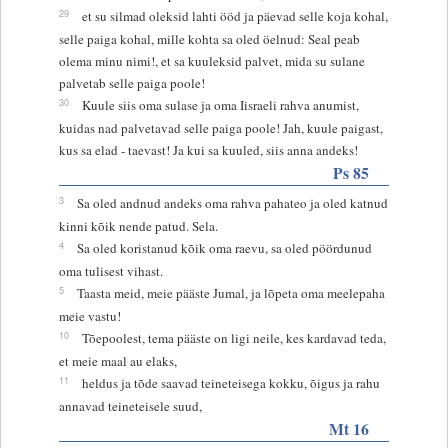
29
et su silmad oleksid lahti ööd ja päevad selle koja kohal,
selle paiga kohal, mille kohta sa oled öelnud: Seal peab
olema minu nimi!, et sa kuuleksid palvet, mida su sulane
palvetab selle paiga poole!
30
Kuule siis oma sulase ja oma Iisraeli rahva anumist,
kuidas nad palvetavad selle paiga poole! Jah, kuule paigast,
kus sa elad - taevast! Ja kui sa kuuled, siis anna andeks!
Ps 85
3
Sa oled andnud andeks oma rahva pahateo ja oled katnud
kinni kõik nende patud. Sela.
4
Sa oled koristanud kõik oma raevu, sa oled pöördunud
oma tulisest vihast.
5
Taasta meid, meie pääste Jumal, ja lõpeta oma meelepaha
meie vastu!
10
Tõepoolest, tema pääste on ligi neile, kes kardavad teda,
et meie maal au elaks,
11
heldus ja tõde saavad teineteisega kokku, õigus ja rahu
annavad teineteisele suud,
Mt 16