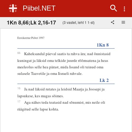
Piibel.NET
1Kn 8,66;Lk 2,16-17
(3 vastet, leht 1 1-st)
Eestikeelne Piibel 1997
1Kn 8
66
Kaheksandal päeval saatis ta rahva ära; nad õnnistasid
kuningat ja läksid oma telkide juurde rõõmsatena ja heas
meeleolus selle hea pärast, mida Issand oli teinud oma
sulasele Taavetile ja oma Iisraeli rahvale.
Lk 2
16
Ja nad läksid rutates ja leidsid Maarja ja Joosepi ja
lapsukese, kes magas sõimes.
17
Aga nähes teda teatasid nad sõnumist, mis neile oli
räägitud selle lapse kohta.