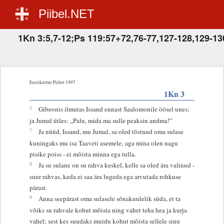
Piibel.NET
1Kn 3:5,7-12;Ps 119:57+72,76-77,127-128,129-13
Eestikeelne Piibel 1997
1Kn 3
5
Gibeonis ilmutas Issand ennast Saalomonile öösel unes;
ja Jumal ütles: „Palu, mida ma sulle peaksin andma!”
7
Ja nüüd, Issand, mu Jumal, sa oled tõstnud oma sulase
kuningaks mu isa Taaveti asemele; aga mina olen nagu
pisike poiss - ei mõista minna ega tulla.
8
Ja su sulane on su rahva keskel, kelle sa oled ära valinud -
suur rahvas, keda ei saa ära lugeda ega arvutada rohkuse
pärast.
9
Anna seepärast oma sulasele sõnakuulelik süda, et ta
võiks su rahvale kohut mõista ning vahet teha hea ja kurja
vahel; sest kes suudaks muidu kohut mõista sellele sinu