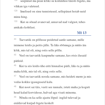
seepärast ma pean kõiki su korraldusi täiesti õigeks, ma
vihkan iga valeteed.
129
Imelised on sinu tunnistused, sellepärast hoiab neid
minu hing.
130
Kui su sõnad avanevad, annavad nad valgust, tehes
arukaks kohtlasi.
Mt 13
44
Taevariik on põllusse peidetud aarde sarnane, mille
inimene leidis ja peitis jälle. Ta läks rõõmuga ja müüs ära
kõik, mis tal oli, ning ostis selle põllu.
45
Veel on taevariik kaupmehe sarnane, kes otsis ilusaid
pärleid.
46
Kui ta siis leidis ühe eriti hinnalise pärli, läks ta ja müüs
maha kõik, mis tal oli, ning ostis selle.
47
Veel on taevariik nooda sarnane, mis heideti merre ja mis
vedas kokku igasuguseid kalu.
48
Kui noot sai täis, veeti see rannale, istuti maha ja koguti
head kalad korvidesse, halvad aga visati minema.
49
Nõnda on ka selle ajastu lõpul: inglid tulevad ja
eraldavad kurjad õigete keskelt