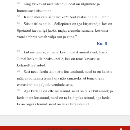
50
ning viskavad nad tuleahju. Seal on ulgumine ja
hammaste kiristamine.
51
Kas te mõistate seda kõike?” Nad vastasid talle: „Jah.”
52
Siis ta ütles neile: „Sellepärast on iga kirjatundja, kes on
õpetatud taevariigi jaoks, majaperemehe sarnane, kes oma
varakambrist võtab välja uut ja vana.”
Rm 8
28
Ent me teame, et neile, kes Jumalat armastavad, laseb
Jumal kõik tulla heaks - neile, kes on tema kavatsuse
kohaselt kutsutud.
29
Sest need, keda ta on ette ära tundnud, need ta on ka ette
määranud saama tema Poja näo sarnaseks, et tema oleks
esmasündinu paljude vendade seas.
30
Aga keda ta on ette määranud, neid on ta ka kutsunud; ja
keda ta on kutsunud, need on ta ka õigeks teinud, aga keda
ta on õigeks teinud, neid on ta ka kirgastanud.
© AD 2005-2022
Eesti Piibliselts