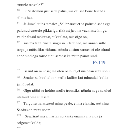
suurele rahvale?”
10
Et Saalomon just seda palus, siis oli see kõne Issanda
silmis hea.
11
Ja Jumal ütles temale: „Sellepärast et sa palusid seda ega
palunud enesele pikka iga, rikkust ja oma vaenlaste hinge,
vaid palusid mõistust, et kuulata, mis õige on,
12
siis ma teen, vaata, nagu sa ütled: näe, ma annan sulle
targa ja mõistliku südame, nõnda et sinu sarnast ei ole olnud
enne sind ega tõuse sinu sarnast ka mitte pärast sind.
Ps 119
57
Issand on mu osa; ma olen öelnud, et ma pean sinu sõnu.
72
Seadus su huultelt on mulle kallim kui tuhanded kulda
ja hõbedat.
76
Olgu nüüd su heldus mulle troostiks, nõnda nagu sa oled
ütelnud oma sulasele!
77
Tulgu su halastused minu peale, et ma elaksin, sest sinu
Seadus on minu rõõm!
127
Seepärast ma armastan su käske enam kui kulda ja
selgemat kulda;
128