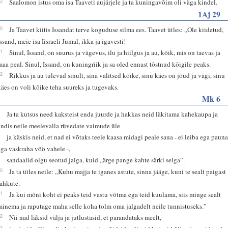
12
Saalomon istus oma isa Taaveti aujärjele ja ta kuningavõim oli väga kindel.
1Aj 29
10
Ja Taavet kiitis Issandat terve koguduse silma ees. Taavet ütles: „Ole kiidetud,
Issand, meie isa Iisraeli Jumal, ikka ja igavesti!
11
Sinul, Issand, on suurus ja vägevus, ilu ja hiilgus ja au, kõik, mis on taevas ja
maa peal. Sinul, Issand, on kuningriik ja sa oled ennast tõstnud kõigile peaks.
12
Rikkus ja au tulevad sinult, sina valitsed kõike, sinu käes on jõud ja vägi, sinu
käes on voli kõike teha suureks ja tugevaks.
Mk 6
7
Ja ta kutsus need kaksteist enda juurde ja hakkas neid läkitama kahekaupa ja
andis neile meelevalla rüvedate vaimude üle
8
ja käskis neid, et nad ei võtaks teele kaasa midagi peale saua - ei leiba ega paun
ega vaskraha vöö vahele -,
9
sandaalid olgu seotud jalga, kuid „ärge pange kahte särki selga”.
10
Ja ta ütles neile: „Kuhu majja te iganes astute, sinna jääge, kuni te sealt paigast
lahkute.
11
Ja kui mõni koht ei peaks teid vastu võtma ega teid kuulama, siis minge sealt
minema ja raputage maha selle koha tolm oma jalgadelt neile tunnistuseks.”
12
Nii nad läksid välja ja jutlustasid, et parandataks meelt,
13