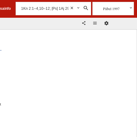
Piibel 1997
isainfo
,
t