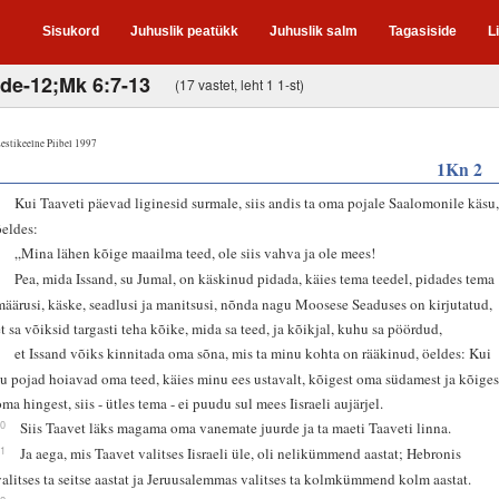
Sisukord
Juhuslik peatükk
Juhuslik salm
Tagasiside
L
1de-12;Mk 6:7-13
(17 vastet, leht 1 1-st)
estikeelne Piibel 1997
1Kn 2
1
Kui Taaveti päevad liginesid surmale, siis andis ta oma pojale Saalomonile käsu
öeldes:
2
„Mina lähen kõige maailma teed, ole siis vahva ja ole mees!
3
Pea, mida Issand, su Jumal, on käskinud pidada, käies tema teedel, pidades tema
määrusi, käske, seadlusi ja manitsusi, nõnda nagu Moosese Seaduses on kirjutatud,
et sa võiksid targasti teha kõike, mida sa teed, ja kõikjal, kuhu sa pöördud,
4
et Issand võiks kinnitada oma sõna, mis ta minu kohta on rääkinud, öeldes: Kui
su pojad hoiavad oma teed, käies minu ees ustavalt, kõigest oma südamest ja kõiges
oma hingest, siis - ütles tema - ei puudu sul mees Iisraeli aujärjel.
10
Siis Taavet läks magama oma vanemate juurde ja ta maeti Taaveti linna.
11
Ja aega, mis Taavet valitses Iisraeli üle, oli nelikümmend aastat; Hebronis
valitses ta seitse aastat ja Jeruusalemmas valitses ta kolmkümmend kolm aastat.