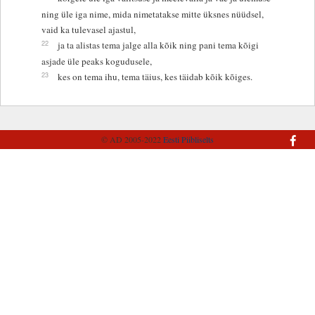
ning üle iga nime, mida nimetatakse mitte üksnes nüüdsel,
vaid ka tulevasel ajastul,
22
ja ta alistas tema jalge alla kõik ning pani tema kõigi
asjade üle peaks kogudusele,
23
kes on tema ihu, tema täius, kes täidab kõik kõiges.
© AD 2005-2022
Eesti Piibliselts