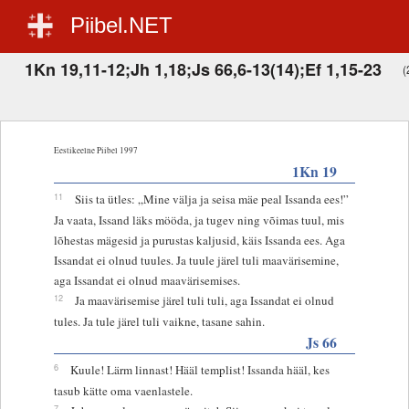
Piibel.NET
1Kn 19,11-12;Jh 1,18;Js 66,6-13(14);Ef 1,15-23
(
Eestikeelne Piibel 1997
1Kn 19
11
Siis ta ütles: „Mine välja ja seisa mäe peal Issanda ees!”
Ja vaata, Issand läks mööda, ja tugev ning võimas tuul, mis
lõhestas mägesid ja purustas kaljusid, käis Issanda ees. Aga
Issandat ei olnud tuules. Ja tuule järel tuli maavärisemine,
aga Issandat ei olnud maavärisemises.
12
Ja maavärisemise järel tuli tuli, aga Issandat ei olnud
tules. Ja tule järel tuli vaikne, tasane sahin.
Js 66
6
Kuule! Lärm linnast! Hääl templist! Issanda hääl, kes
tasub kätte oma vaenlastele.
7