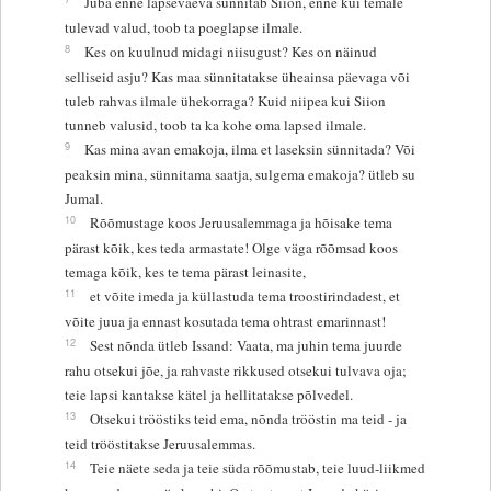
Juba enne lapsevaeva sünnitab Siion, enne kui temale
tulevad valud, toob ta poeglapse ilmale.
8
Kes on kuulnud midagi niisugust? Kes on näinud
selliseid asju? Kas maa sünnitatakse üheainsa päevaga või
tuleb rahvas ilmale ühekorraga? Kuid niipea kui Siion
tunneb valusid, toob ta ka kohe oma lapsed ilmale.
9
Kas mina avan emakoja, ilma et laseksin sünnitada? Või
peaksin mina, sünnitama saatja, sulgema emakoja? ütleb su
Jumal.
10
Rõõmustage koos Jeruusalemmaga ja hõisake tema
pärast kõik, kes teda armastate! Olge väga rõõmsad koos
temaga kõik, kes te tema pärast leinasite,
11
et võite imeda ja küllastuda tema troostirindadest, et
võite juua ja ennast kosutada tema ohtrast emarinnast!
12
Sest nõnda ütleb Issand: Vaata, ma juhin tema juurde
rahu otsekui jõe, ja rahvaste rikkused otsekui tulvava oja;
teie lapsi kantakse kätel ja hellitatakse põlvedel.
13
Otsekui trööstiks teid ema, nõnda trööstin ma teid - ja
teid trööstitakse Jeruusalemmas.
14
Teie näete seda ja teie süda rõõmustab, teie luud-liikmed