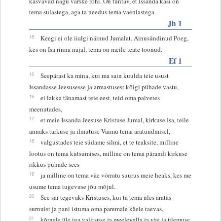
kasvavad nagu värske rohi. On tuntav, et Issanda käsi on
tema sulastega, aga ta needus tema vaenlastega.
Jh 1
18
Keegi ei ole iialgi näinud Jumalat. Ainusündinud Poeg,
kes on Isa rinna najal, tema on meile teate toonud.
Ef 1
15
Seepärast ka mina, kui ma sain kuulda teie usust
Issandasse Jeesusesse ja armastusest kõigi pühade vastu,
16
ei lakka tänamast teie eest, teid oma palvetes
meenutades,
17
et meie Issanda Jeesuse Kristuse Jumal, kirkuse Isa, teile
annaks tarkuse ja ilmutuse Vaimu tema äratundmisel,
18
valgustades teie südame silmi, et te teaksite, milline
lootus on tema kutsumises, milline on tema pärandi kirkuse
rikkus pühade sees
19
ja milline on tema väe võrratu suurus meie heaks, kes me
usume tema tugevuse jõu mõjul.
20
See sai tegevaks Kristuses, kui ta tema üles äratas
surnuist ja pani istuma oma paremale käele taevas,
21
kõrgele üle iga valitsuse ja meelevalla ja väe ja ülemuse