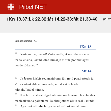
Piibel.NET
1Kn 18,37;Lk 22,32;Mt 14,22-33;Mt 21,33-46
(28 va
Eestikeelne Piibel 1997
1Kn 18
37
Vasta mulle, Issand! Vasta mulle, et see rahvas saaks
teada, et sina, Issand, oled Jumal ja et sina pöörad tagasi
nende südamed!”
Mt 14
22
Ja Jeesus käskis sedamaid oma jüngreid paati astuda ja
sõita vastaskaldale tema eele, sellal kui ta laseb
rahvahulkadel minna.
23
Kui ta siis rahvahulgad oli minema lasknud, läks ta üles
mäele üksinda palvetama. Ja õhtu jõudes oli ta seal üksinda.
24
Aga paat oli juba hulga maad kaldast eemaldunud,