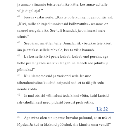
ja annab viinamäe teiste rentnike kätte, kes annavad talle
vilja õigel ajal.”
42
Jeesus vastas neile: „Kas te pole kunagi lugenud Kirjast:
„Kivi, mille ehitajad tunnistasid kõlbmatuks - seesama on
saanud nurgakiviks. See tuli Issandalt ja on imeasi meie
silmis.”
43
Seepärast ma ütlen teile: Jumala riik võetakse teie käest
ära ja antakse sellele rahvale, kes ta vilja kannab.
44
[Ja kes selle kivi peale kukub, kukub end puruks, aga
kelle peale iganes see kivi langeb, selle teeb see pihuks ja
põrmuks.]”
45
Kui ülempreestrid ja variserid seda Jeesuse
tähendamissõna kuulsid, taipasid nad, et ta räägib seda
nende kohta.
46
Ja nad otsisid võimalust teda kinni võtta, kuid kartsid
rahvahulki, sest need pidasid Jeesust prohvetiks.
Lk 22
32
Aga mina olen sinu pärast Jumalat palunud, et su usk ei
lõpeks. Ja kui sa ükskord pöördud, siis kinnita oma vendi!”