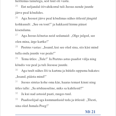
heitlemas lainetega, sest tuul oli vastu.
25
Ent neljandal öövahikorral tuli Jeesus nende juurde
järve peal kõndides.
26
Aga Jeesust järve peal kõndimas nähes ütlesid jüngrid
kohkunult: „See on tont!” ja hakkasid hirmu pärast
kisendama.
27
Aga Jeesus kõnetas neid sedamaid: „Olge julged, see
olen mina, ärge kartke!”
28
Peetrus vastas: „Issand, kui see oled sina, siis käsi mind
tulla enda juurde vee peale!”
29
Tema ütles: „Tule!” Ja Peetrus astus paadist välja ning
kõndis vee peal ja tuli Jeesuse juurde.
30
Aga tuult nähes lõi ta kartma ja hüüdis uppuma hakates:
„Issand, päästa mind!”
31
Jeesus sirutas kohe oma käe, haaras temast kinni ning
ütles talle: „Sa nõdrausuline, miks sa kahtlesid?”
32
Ja kui nad astusid paati, rauges tuul.
33
Paadisolijad aga kummardasid teda ja ütlesid: „Tõesti,
sina oled Jumala Poeg!”
Mt 21