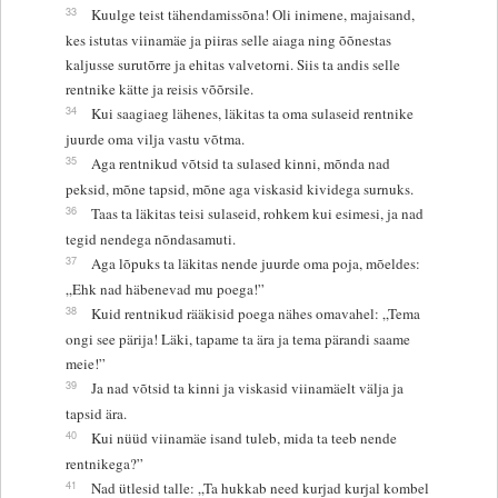
33
Kuulge teist tähendamissõna! Oli inimene, majaisand,
kes istutas viinamäe ja piiras selle aiaga ning õõnestas
kaljusse surutõrre ja ehitas valvetorni. Siis ta andis selle
rentnike kätte ja reisis võõrsile.
34
Kui saagiaeg lähenes, läkitas ta oma sulaseid rentnike
juurde oma vilja vastu võtma.
35
Aga rentnikud võtsid ta sulased kinni, mõnda nad
peksid, mõne tapsid, mõne aga viskasid kividega surnuks.
36
Taas ta läkitas teisi sulaseid, rohkem kui esimesi, ja nad
tegid nendega nõndasamuti.
37
Aga lõpuks ta läkitas nende juurde oma poja, mõeldes:
„Ehk nad häbenevad mu poega!”
38
Kuid rentnikud rääkisid poega nähes omavahel: „Tema
ongi see pärija! Läki, tapame ta ära ja tema pärandi saame
meie!”
39
Ja nad võtsid ta kinni ja viskasid viinamäelt välja ja
tapsid ära.
40
Kui nüüd viinamäe isand tuleb, mida ta teeb nende
rentnikega?”
41
Nad ütlesid talle: „Ta hukkab need kurjad kurjal kombel