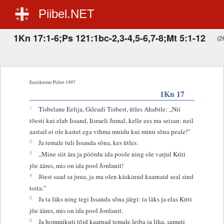
Piibel.NET
1Kn 17:1-6;Ps 121:1bc-2,3-4,5-6,7-8;Mt 5:1-12
(26
Eestikeelne Piibel 1997
1Kn 17
1
Tisbelane Eelija, Gileadi Tisbest, ütles Ahabile: „Nii
tõesti kui elab Issand, Iisraeli Jumal, kelle ees ma seisan: neil
aastail ei ole kastet ega vihma muidu kui minu sõna peale!”
2
Ja temale tuli Issanda sõna, kes ütles:
3
„Mine siit ära ja pöördu ida poole ning ole varjul Kriti
jõe ääres, mis on ida pool Jordanit!
4
Jõest saad sa juua, ja ma olen käskinud kaarnaid seal sind
toita.”
5
Ja ta läks ning tegi Issanda sõna järgi: ta läks ja elas Kriti
jõe ääres, mis on ida pool Jordanit.
6
Ja hommikuti tõid kaarnad temale leiba ja liha, samuti