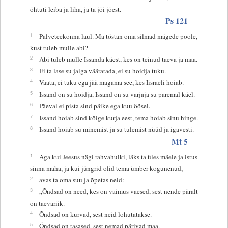
õhtuti leiba ja liha, ja ta jõi jõest.
Ps 121
1
Palveteekonna laul. Ma tõstan oma silmad mägede poole,
kust tuleb mulle abi?
2
Abi tuleb mulle Issanda käest, kes on teinud taeva ja maa.
3
Ei ta lase su jalga vääratada, ei su hoidja tuku.
4
Vaata, ei tuku ega jää magama see, kes Iisraeli hoiab.
5
Issand on su hoidja, Issand on su varjaja su paremal käel.
6
Päeval ei pista sind päike ega kuu öösel.
7
Issand hoiab sind kõige kurja eest, tema hoiab sinu hinge.
8
Issand hoiab su minemist ja su tulemist nüüd ja igavesti.
Mt 5
1
Aga kui Jeesus nägi rahvahulki, läks ta üles mäele ja istus
sinna maha, ja kui jüngrid olid tema ümber kogunenud,
2
avas ta oma suu ja õpetas neid:
3
„Õndsad on need, kes on vaimus vaesed, sest nende päralt
on taevariik.
4
Õndsad on kurvad, sest neid lohutatakse.
5
Õndsad on tasased, sest nemad pärivad maa.