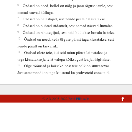
6
Õndsad on need, kellel on nälg ja janu õiguse järele, sest
nemad saavad küllaga.
7
Õndsad on halastajad, sest nende peale halastatakse.
8
Õndsad on puhtad südamelt, sest nemad näevad Jumalat.
9
Õndsad on rahutegijad, sest neid hüütakse Jumala lasteks.
10
Õndsad on need, keda õiguse pärast taga kiusatakse, sest
nende päralt on taevariik.
11
Õndsad olete teie, kui teid minu pärast laimatakse ja
taga kiusatakse ja teist valega kõiksugust kurja räägitakse.
12
Olge rõõmsad ja hõisake, sest teie palk on suur taevas!
Just samamoodi on taga kiusatud ka prohveteid enne teid.
© AD 2005-2022
Eesti Piibliselts