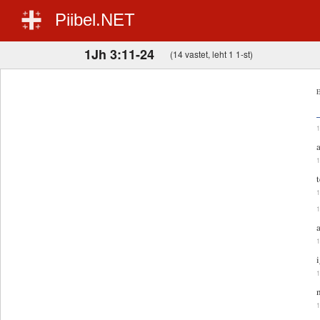
Piibel.NET
1Jh 3:11-24
(14 vastet, leht 1 1-st)
E