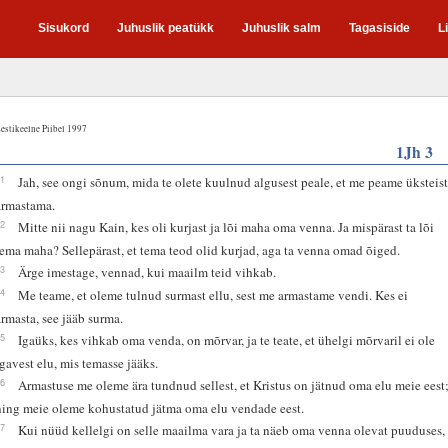
Sisukord
Juhuslik peatükk
Juhuslik salm
Tagasiside
L
estikeelne Piibel 1997
1Jh 3
11
Jah, see ongi sõnum, mida te olete kuulnud algusest peale, et me peame üksteis
armastama.
12
Mitte nii nagu Kain, kes oli kurjast ja lõi maha oma venna. Ja mispärast ta lõi
tema maha? Sellepärast, et tema teod olid kurjad, aga ta venna omad õiged.
13
Ärge imestage, vennad, kui maailm teid vihkab.
14
Me teame, et oleme tulnud surmast ellu, sest me armastame vendi. Kes ei
armasta, see jääb surma.
15
Igaüks, kes vihkab oma venda, on mõrvar, ja te teate, et ühelgi mõrvaril ei ole
igavest elu, mis temasse jääks.
16
Armastuse me oleme ära tundnud sellest, et Kristus on jätnud oma elu meie eest
ning meie oleme kohustatud jätma oma elu vendade eest.
17
Kui nüüd kellelgi on selle maailma vara ja ta näeb oma venna olevat puuduses,