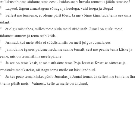
ent lukustab oma südame tema eest - kuidas saab Jumala armastus jääda temasse?
18
Lapsed, ärgem armastagem sõnaga ja keelega, vaid teoga ja tõega!
19
Sellest me tunneme, et oleme pärit tõest. Ja me võime kinnitada tema ees oma
südant,
20
et olgu mis tahes, milles meie süda meid süüdistab, Jumal on siiski meie
südamest suurem ja tema teab kõik.
21
Armsad, kui meie süda ei süüdista, siis on meil julgus Jumala ees
22
ja mida me iganes palume, seda me saame temalt, sest me peame tema käske ja
teeme, mis on tema silmis meelepärane.
23
Ja see on tema käsk, et me usuksime tema Poja Jeesuse Kristuse nimesse ja
armastaksime üksteist, nii nagu tema meile on käsu andnud.
24
Ja kes peab tema käske, püsib Jumalas ja Jumal temas. Ja sellest me tunneme ära
et tema püsib meis - Vaimust, kelle ta meile on andnud.