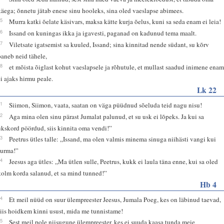
käega; õnnetu jätab enese sinu hooleks, sina oled vaeslapse abimees.
15
Murra katki õelate käsivars, maksa kätte kurja õelus, kuni sa seda enam ei leia!
16
Issand on kuningas ikka ja igavesti, paganad on kadunud tema maalt.
17
Viletsate igatsemist sa kuuled, Issand; sina kinnitad nende südant, su kõrv
paneb neid tähele,
18
et mõista õiglast kohut vaeslapsele ja rõhutule, et mullast saadud inimene ena
ei ajaks hirmu peale.
Lk 22
31
Siimon, Siimon, vaata, saatan on väga püüdnud sõeluda teid nagu nisu!
32
Aga mina olen sinu pärast Jumalat palunud, et su usk ei lõpeks. Ja kui sa
ükskord pöördud, siis kinnita oma vendi!”
33
Peetrus ütles talle: „Issand, ma olen valmis minema sinuga niihästi vangi kui
surma!”
34
Jeesus aga ütles: „Ma ütlen sulle, Peetrus, kukk ei laula täna enne, kui sa oled
kolm korda salanud, et sa mind tunned!”
Hb 4
14
Et meil nüüd on suur ülempreester Jeesus, Jumala Poeg, kes on läbinud taevad,
siis hoidkem kinni usust, mida me tunnistame!
15
Sest meil pole niisugune ülempreester, kes ei suuda kaasa tunda meie