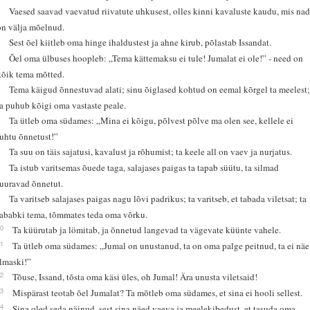
2
Vaesed saavad vaevatud riivatute uhkusest, olles kinni kavaluste kaudu, mis na
on välja mõelnud.
3
Sest õel kiitleb oma hinge ihaldustest ja ahne kirub, põlastab Issandat.
4
Õel oma ülbuses hoopleb: „Tema kättemaksu ei tule! Jumalat ei ole!” - need on
kõik tema mõtted.
5
Tema käigud õnnestuvad alati; sinu õiglased kohtud on eemal kõrgel ta meelest
ta puhub kõigi oma vastaste peale.
6
Ta ütleb oma südames: „Mina ei kõigu, põlvest põlve ma olen see, kellele ei
juhtu õnnetust!”
7
Ta suu on täis sajatusi, kavalust ja rõhumist; ta keele all on vaev ja nurjatus.
8
Ta istub varitsemas õuede taga, salajases paigas ta tapab süütu, ta silmad
luuravad õnnetut.
9
Ta varitseb salajases paigas nagu lõvi padrikus; ta varitseb, et tabada viletsat; ta
tababki tema, tõmmates teda oma võrku.
10
Ta küürutab ja lömitab, ja õnnetud langevad ta vägevate küünte vahele.
11
Ta ütleb oma südames: „Jumal on unustanud, ta on oma palge peitnud, ta ei näe
ilmaski!”
12
Tõuse, Issand, tõsta oma käsi üles, oh Jumal! Ära unusta viletsaid!
13
Mispärast teotab õel Jumalat? Ta mõtleb oma südames, et sina ei hooli sellest.
14
Sina oled seda näinud, sest sina näed vaeva ja meelekibedust, et tasuda oma