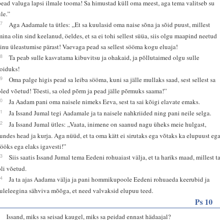
pead valuga lapsi ilmale tooma! Sa himustad küll oma meest, aga tema valitseb su
üle.”
17
Aga Aadamale ta ütles: „Et sa kuulasid oma naise sõna ja sõid puust, millest
mina olin sind keelanud, öeldes, et sa ei tohi sellest süüa, siis olgu maapind neetud
sinu üleastumise pärast! Vaevaga pead sa sellest sööma kogu eluaja!
18
Ta peab sulle kasvatama kibuvitsu ja ohakaid, ja põllutaimed olgu sulle
toiduks!
19
Oma palge higis pead sa leiba sööma, kuni sa jälle mullaks saad, sest sellest sa
oled võetud! Tõesti, sa oled põrm ja pead jälle põrmuks saama!”
20
Ja Aadam pani oma naisele nimeks Eeva, sest ta sai kõigi elavate emaks.
21
Ja Issand Jumal tegi Aadamale ja ta naisele nahkriided ning pani neile selga.
22
Ja Issand Jumal ütles: „Vaata, inimene on saanud nagu üheks meie hulgast,
tundes head ja kurja. Aga nüüd, et ta oma kätt ei sirutaks ega võtaks ka elupuust eg
sööks ega elaks igavesti!”
23
Siis saatis Issand Jumal tema Eedeni rohuaiast välja, et ta hariks maad, millest t
oli võetud.
24
Ja ta ajas Aadama välja ja pani hommikupoole Eedeni rohuaeda keerubid ja
tuleleegina sähviva mõõga, et need valvaksid elupuu teed.
Ps 10
1
Issand, miks sa seisad kaugel, miks sa peidad ennast hädaajal?