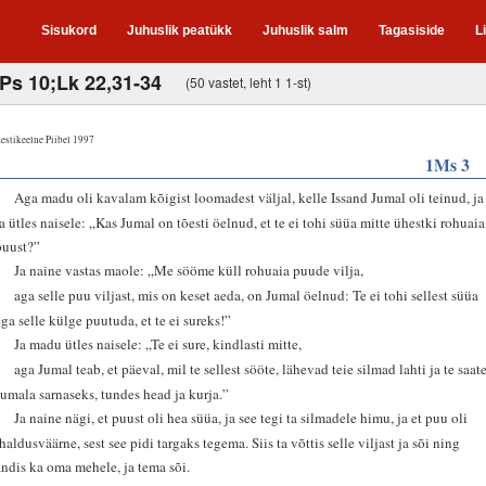
Sisukord
Juhuslik peatükk
Juhuslik salm
Tagasiside
L
;Ps 10;Lk 22,31-34
(50 vastet, leht 1 1-st)
estikeelne Piibel 1997
1Ms 3
1
Aga madu oli kavalam kõigist loomadest väljal, kelle Issand Jumal oli teinud, ja
ta ütles naisele: „Kas Jumal on tõesti öelnud, et te ei tohi süüa mitte ühestki rohuaia
puust?”
2
Ja naine vastas maole: „Me sööme küll rohuaia puude vilja,
3
aga selle puu viljast, mis on keset aeda, on Jumal öelnud: Te ei tohi sellest süüa
ega selle külge puutuda, et te ei sureks!”
4
Ja madu ütles naisele: „Te ei sure, kindlasti mitte,
5
aga Jumal teab, et päeval, mil te sellest sööte, lähevad teie silmad lahti ja te saat
Jumala sarnaseks, tundes head ja kurja.”
6
Ja naine nägi, et puust oli hea süüa, ja see tegi ta silmadele himu, ja et puu oli
ihaldusväärne, sest see pidi targaks tegema. Siis ta võttis selle viljast ja sõi ning
andis ka oma mehele, ja tema sõi.