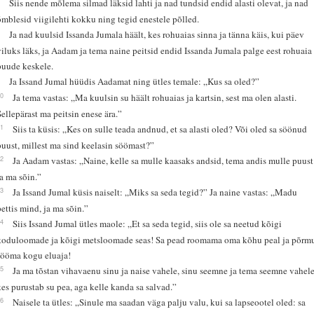
7
Siis nende mõlema silmad läksid lahti ja nad tundsid endid alasti olevat, ja nad
õmblesid viigilehti kokku ning tegid enestele põlled.
8
Ja nad kuulsid Issanda Jumala häält, kes rohuaias sinna ja tänna käis, kui päev
viluks läks, ja Aadam ja tema naine peitsid endid Issanda Jumala palge eest rohuaia
puude keskele.
9
Ja Issand Jumal hüüdis Aadamat ning ütles temale: „Kus sa oled?”
10
Ja tema vastas: „Ma kuulsin su häält rohuaias ja kartsin, sest ma olen alasti.
Sellepärast ma peitsin enese ära.”
11
Siis ta küsis: „Kes on sulle teada andnud, et sa alasti oled? Või oled sa söönud
puust, millest ma sind keelasin söömast?”
12
Ja Aadam vastas: „Naine, kelle sa mulle kaasaks andsid, tema andis mulle puust
ja ma sõin.”
13
Ja Issand Jumal küsis naiselt: „Miks sa seda tegid?” Ja naine vastas: „Madu
pettis mind, ja ma sõin.”
14
Siis Issand Jumal ütles maole: „Et sa seda tegid, siis ole sa neetud kõigi
koduloomade ja kõigi metsloomade seas! Sa pead roomama oma kõhu peal ja põrm
sööma kogu eluaja!
15
Ja ma tõstan vihavaenu sinu ja naise vahele, sinu seemne ja tema seemne vahele
kes purustab su pea, aga kelle kanda sa salvad.”
16
Naisele ta ütles: „Sinule ma saadan väga palju valu, kui sa lapseootel oled: sa