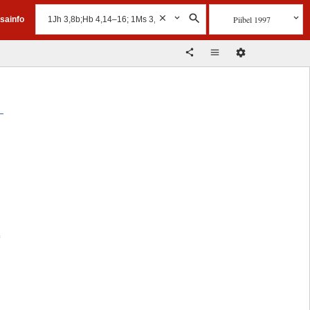
Piibel 1997
isainfo
e