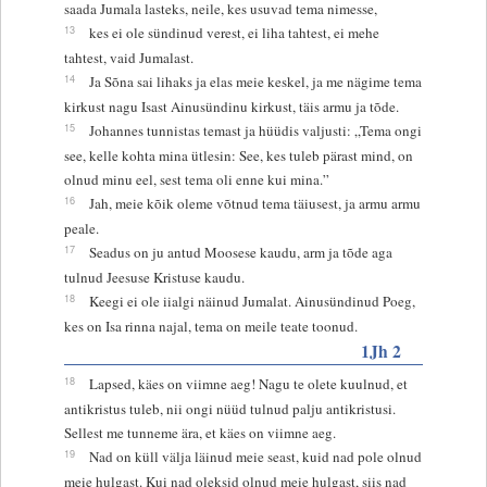
saada Jumala lasteks, neile, kes usuvad tema nimesse,
13
kes ei ole sündinud verest, ei liha tahtest, ei mehe
tahtest, vaid Jumalast.
14
Ja Sõna sai lihaks ja elas meie keskel, ja me nägime tema
kirkust nagu Isast Ainusündinu kirkust, täis armu ja tõde.
15
Johannes tunnistas temast ja hüüdis valjusti: „Tema ongi
see, kelle kohta mina ütlesin: See, kes tuleb pärast mind, on
olnud minu eel, sest tema oli enne kui mina.”
16
Jah, meie kõik oleme võtnud tema täiusest, ja armu armu
peale.
17
Seadus on ju antud Moosese kaudu, arm ja tõde aga
tulnud Jeesuse Kristuse kaudu.
18
Keegi ei ole iialgi näinud Jumalat. Ainusündinud Poeg,
kes on Isa rinna najal, tema on meile teate toonud.
1Jh 2
18
Lapsed, käes on viimne aeg! Nagu te olete kuulnud, et
antikristus tuleb, nii ongi nüüd tulnud palju antikristusi.
Sellest me tunneme ära, et käes on viimne aeg.
19
Nad on küll välja läinud meie seast, kuid nad pole olnud
meie hulgast. Kui nad oleksid olnud meie hulgast, siis nad