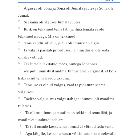
1
Alguses oli Sõna ja Sõna oli Jumala juures ja Sõna oli
Jumal.
2
Seesama oli alguses Jumala juures.
3
Kõik on tekkinud tema läbi ja ilma temata ei ole
tekkinud midagi. Mis on tekkinud
4
tema kaudu, oli elu, ja elu oli inimeste valgus.
5
Ja valgus paistab pimeduses, ja pimedus ei ole seda
omaks võtnud.
6
Oli Jumala läkitatud mees, nimega Johannes,
7
see pidi tunnistust andma, tunnistama valgusest, et kõik
hakkaksid tema kaudu uskuma.
8
Tema ise ei olnud valgus, vaid ta pidi tunnistama
valgusest.
9
Tõeline valgus, mis valgustab iga inimest, oli maailma
tulemas.
10
Ta oli maailmas, ja maailm on tekkinud tema läbi, ja
maailm ei tundnud teda ära.
11
Ta tuli omade keskele, ent omad ei võtnud teda vastu.
12
Aga kõigile, kes tema vastu võtsid, andis ta meelevalla