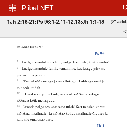
Piibel.NET
1Jh 2:18-21;Ps 96:1-2,11-12,13;Jh 1:1-18
(27 vastet,
Eestikeelne Piibel 1997
Ps 96
1
Laulge Issandale uus laul, laulge Issandale, kõik maailm!
2
Laulge Issandale, kiitke tema nime, kuulutage päevast
päeva tema päästet!
11
Taevad rõõmustagu ja maa ilutsegu, kohisegu meri ja
mis seda täidab!
12
Hõisaku väljad ja kõik, mis seal on! Siis rõkatagu
rõõmust kõik metsapuud
13
Issanda palge ees, sest tema tuleb! Sest ta tuleb kohut
mõistma maailmale. Ta mõistab kohut maailmale õiguses ja
rahvaile oma ustavuses.
Jh 1