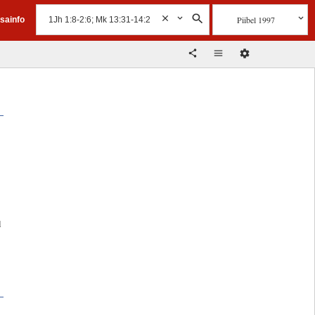
Piibel 1997
isainfo
l