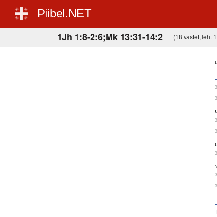
Piibel.NET
1Jh 1:8-2:6;Mk 13:31-14:2
(18 vastet, leht 1
E