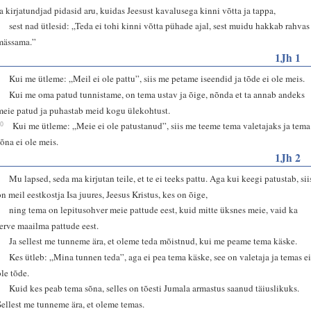
ja kirjatundjad pidasid aru, kuidas Jeesust kavalusega kinni võtta ja tappa,
2
sest nad ütlesid: „Teda ei tohi kinni võtta pühade ajal, sest muidu hakkab rahvas
mässama.”
1Jh 1
8
Kui me ütleme: „Meil ei ole pattu”, siis me petame iseendid ja tõde ei ole meis.
9
Kui me oma patud tunnistame, on tema ustav ja õige, nõnda et ta annab andeks
meie patud ja puhastab meid kogu ülekohtust.
10
Kui me ütleme: „Meie ei ole patustanud”, siis me teeme tema valetajaks ja tema
sõna ei ole meis.
1Jh 2
1
Mu lapsed, seda ma kirjutan teile, et te ei teeks pattu. Aga kui keegi patustab, sii
on meil eestkostja Isa juures, Jeesus Kristus, kes on õige,
2
ning tema on lepitusohver meie pattude eest, kuid mitte üksnes meie, vaid ka
terve maailma pattude eest.
3
Ja sellest me tunneme ära, et oleme teda mõistnud, kui me peame tema käske.
4
Kes ütleb: „Mina tunnen teda”, aga ei pea tema käske, see on valetaja ja temas e
ole tõde.
5
Kuid kes peab tema sõna, selles on tõesti Jumala armastus saanud täiuslikuks.
Sellest me tunneme ära, et oleme temas.