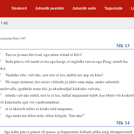
Sisukord
Juhuslik peatükk
Juhuslik salm
Tagasiside
L
 1-st)
estikeelne Piibel 1997
Mk 13
31
Taevas ja maa hävivad, aga minu sõnad ei hävi!
32
Seda päeva või tundi ei tea aga keegi, ei inglidki taevas ega Poeg, ainult Isa
üksi.
33
Vaadake ette, valvake, sest teie ei tea, millal see aeg on käes!
34
Nii nagu inimene, kes reisis võõrsile ja jättis oma maja, andes sulastele
meelevalla, igaühele tema töö, ja uksehoidjal käskides valvata,
35
nõnda valvake nüüd, sest te ei tea, millal majaisand tuleb, kas õhtul või kesköö
või kukelaulu ajal või varahommikul,
36
et ta äkitselt tulles ei leiaks teid magamas.
37
Aga mida ma ütlen teile, ütlen kõigile: Valvake!”
Mk 14
1
Aga kahe päeva pärast oli paasa- ja hapnemata leibade püha ning ülempreestrid