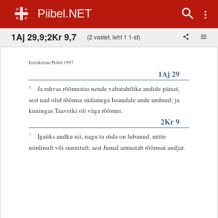
Piibel.NET
1Aj 29,9;2Kr 9,7
(2 vastet, leht 1 1-st)
Eestikeelne Piibel 1997
1Aj 29
9
Ja rahvas rõõmustas nende vabatahtlike andide pärast,
sest nad olid rõõmsa südamega Issandale ande andnud; ja
kuningas Taavetki oli väga rõõmus.
2Kr 9
7
Igaüks andku nii, nagu ta süda on lubanud, mitte
nördinult või sunnitult, sest Jumal armastab rõõmsat andjat.