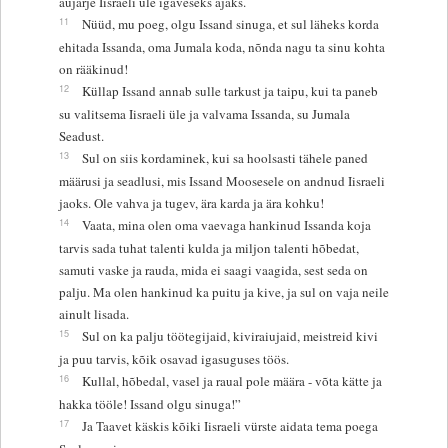
aujärje Iisraeli üle igaveseks ajaks.
11
Nüüd, mu poeg, olgu Issand sinuga, et sul läheks korda
ehitada Issanda, oma Jumala koda, nõnda nagu ta sinu kohta
on rääkinud!
12
Küllap Issand annab sulle tarkust ja taipu, kui ta paneb
su valitsema Iisraeli üle ja valvama Issanda, su Jumala
Seadust.
13
Sul on siis kordaminek, kui sa hoolsasti tähele paned
määrusi ja seadlusi, mis Issand Moosesele on andnud Iisraeli
jaoks. Ole vahva ja tugev, ära karda ja ära kohku!
14
Vaata, mina olen oma vaevaga hankinud Issanda koja
tarvis sada tuhat talenti kulda ja miljon talenti hõbedat,
samuti vaske ja rauda, mida ei saagi vaagida, sest seda on
palju. Ma olen hankinud ka puitu ja kive, ja sul on vaja neile
ainult lisada.
15
Sul on ka palju töötegijaid, kiviraiujaid, meistreid kivi
ja puu tarvis, kõik osavad igasuguses töös.
16
Kullal, hõbedal, vasel ja raual pole määra - võta kätte ja
hakka tööle! Issand olgu sinuga!”
17
Ja Taavet käskis kõiki Iisraeli vürste aidata tema poega