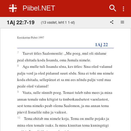
Piibel.NET
1Aj 22:7-19
(13 vastet, leht 1 1-st)
Eestikeelne Piibel 1997
1Aj 22
7
Taavet ütles Saalomonile: „Mu poeg, mul oli südame
peal ehitada koda Issanda, oma Jumala nimele.
8
Aga mulle tuli Issanda sõna, kes ütles: Sina oled valanud
palju verd ja oled pidanud suuri sõdu. Sina ei tohi mu nimele
koda ehitada, sellepärast et sa mu ees nõnda palju verd maa
peale oled valanud!
9
Vaata, sulle sünnib poeg. Temast tuleb rahu mees ja mina
annan temale rahu kõigist ta ümberkaudsetest vaenlastest,
sest tema nimeks peab olema Saalomon, ja ma annan tema
päevil Iisraelile rahu ja vaikust.
10
Tema ehitab mu nimele koja. Tema on mulle pojaks ja
mina olen temale isaks. Ja mina kinnitan tema kuningriigi