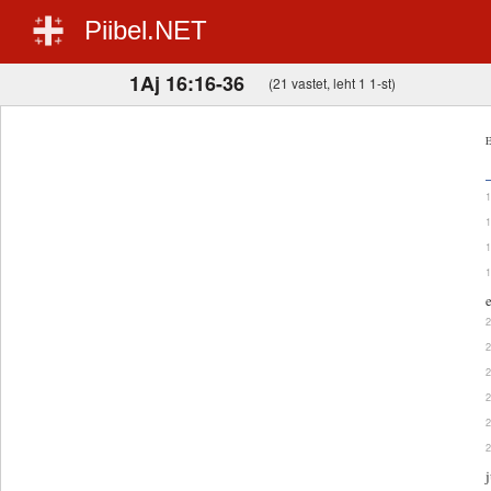
Piibel.NET
1Aj 16:16-36
(21 vastet, leht 1 1-st)
E