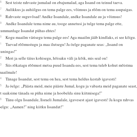
26
Sest teiste rahvaste jumalad on ebajumalad, aga Issand on teinud taeva.
27
Aulikkus ja auhiilgus on tema palge ees, võimsus ja rõõm on tema asupaigas.
28
Rahvaste suguvõsad! Andke Issandale, andke Issandale au ja võimsus!
29
Andke Issandale tema nime au, tooge annetusi ja tulge tema palge ette,
kummardage Issandat pühas ehtes!
30
Kogu maailm värisegu tema palge ees! Aga maailm jääb kindlaks, ei see kõigu.
31
Taevad rõõmustugu ja maa ilutsegu! Ja öelge paganate seas: „Issand on
kuningas!”
32
Meri ja selle täius kohisegu, hõisaku väli ja kõik, mis seal on!
33
Siis rõkatagu rõõmust metsa puud Issanda ees, sest tema tuleb kohut mõistma
maailmale!
34
Tänage Issandat, sest tema on hea, sest tema heldus kestab igavesti!
35
Ja öelge: „Päästa meid, meie pääste Jumal, kogu ja vabasta meid paganate seast
et saaksime tänada su püha nime ja hoobelda sinu kiitmisega!”
36
Tänu olgu Issandale, Iisraeli Jumalale, igavesest ajast igavesti! Ja kogu rahvas
öelgu: „Aamen!” ning kiitku Issandat!”