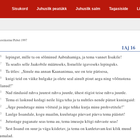
Sisukord
Juhuslik peatükk
Juhuslik salm
Tagasiside
L
estikeelne Piibel 1997
1Aj 16
16
lepingut, mille ta on sõlminud Aabrahamiga, ja tema vannet Iisakile!
17
Ta seadis selle Jaakobile määruseks, Iisraelile igaveseks lepinguks.
18
Ta ütles: „Sinule ma annan Kaananimaa, see on teie pärisosa,
19
kuigi teid on väike hulgake ja olete seal ainult pisut aega ning võõrastena
elanud!”
20
Nad rändasid rahva juurest rahva juurde, ühest riigist teise rahva juurde.
21
Tema ei lasknud kedagi neile liiga teha ja ta nuhtles nende pärast kuningaid:
22
„Ärge puudutage minu võituid ja ärge tehke kurja minu prohvetitele!”
23
Laulge Issandale, kogu maailm, kuulutage päevast päeva tema päästet!
24
Jutustage paganate seas tema au, tema imeasju kõigi rahvaste seas!
25
Sest Issand on suur ja väga kiidetav, ja tema on kardetavam kui kõik muud
jumalad.