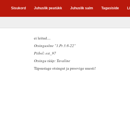
Sisukord
Juhuslik peatükk
Juhuslik salm
Tagasiside
L
ei leitud....
Otsingusõne "1.Pt 3:8-22"
Piibel: est_97
Otsingu tüüp: Tavaline
Täpsustage otsingut ja proovige uuesti!