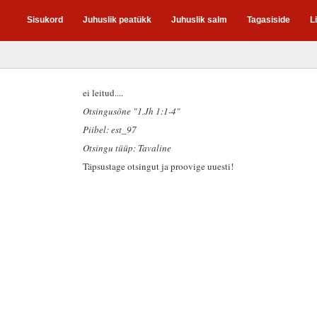
Sisukord
Juhuslik peatükk
Juhuslik salm
Tagasiside
L
ei leitud....
Otsingusõne "1.Jh 1:1-4"
Piibel: est_97
Otsingu tüüp: Tavaline
Täpsustage otsingut ja proovige uuesti!