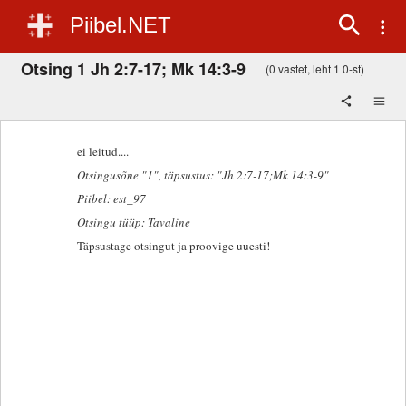
Piibel.NET
Otsing 1 Jh 2:7-17; Mk 14:3-9
(0 vastet, leht 1 0-st)
ei leitud....
Otsingusõne "1"
, täpsustus: "Jh 2:7-17;Mk 14:3-9"
Piibel: est_97
Otsingu tüüp: Tavaline
Täpsustage otsingut ja proovige uuesti!