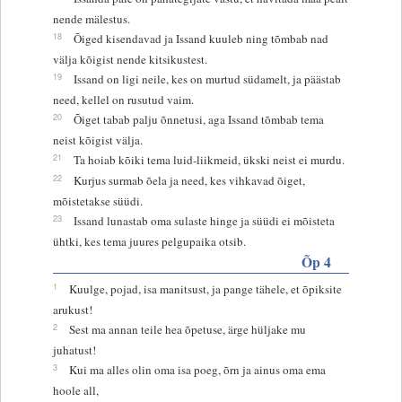
nende mälestus.
18
Õiged kisendavad ja Issand kuuleb ning tõmbab nad
välja kõigist nende kitsikustest.
19
Issand on ligi neile, kes on murtud südamelt, ja päästab
need, kellel on rusutud vaim.
20
Õiget tabab palju õnnetusi, aga Issand tõmbab tema
neist kõigist välja.
21
Ta hoiab kõiki tema luid-liikmeid, ükski neist ei murdu.
22
Kurjus surmab õela ja need, kes vihkavad õiget,
mõistetakse süüdi.
23
Issand lunastab oma sulaste hinge ja süüdi ei mõisteta
ühtki, kes tema juures pelgupaika otsib.
Õp 4
1
Kuulge, pojad, isa manitsust, ja pange tähele, et õpiksite
arukust!
2
Sest ma annan teile hea õpetuse, ärge hüljake mu
juhatust!
3
Kui ma alles olin oma isa poeg, õrn ja ainus oma ema
hoole all,