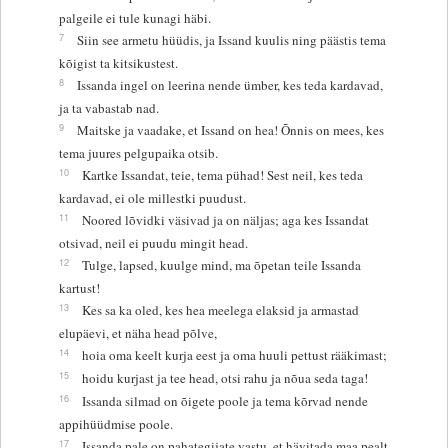
palgeile ei tule kunagi häbi.
7
Siin see armetu hüüdis, ja Issand kuulis ning päästis tema
kõigist ta kitsikustest.
8
Issanda ingel on leerina nende ümber, kes teda kardavad,
ja ta vabastab nad.
9
Maitske ja vaadake, et Issand on hea! Õnnis on mees, kes
tema juures pelgupaika otsib.
10
Kartke Issandat, teie, tema pühad! Sest neil, kes teda
kardavad, ei ole millestki puudust.
11
Noored lõvidki väsivad ja on näljas; aga kes Issandat
otsivad, neil ei puudu mingit head.
12
Tulge, lapsed, kuulge mind, ma õpetan teile Issanda
kartust!
13
Kes sa ka oled, kes hea meelega elaksid ja armastad
elupäevi, et näha head põlve,
14
hoia oma keelt kurja eest ja oma huuli pettust rääkimast;
15
hoidu kurjast ja tee head, otsi rahu ja nõua seda taga!
16
Issanda silmad on õigete poole ja tema kõrvad nende
appihüüdmise poole.
17
Issanda pale on pahategijate vastu, et hävitada maa pealt