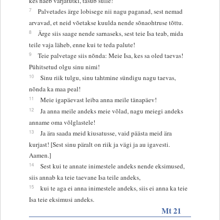
kes näeb varjatutki, tasub sulle!
7
Palvetades ärge lobisege nii nagu paganad, sest nemad
arvavad, et neid võetakse kuulda nende sõnaohtruse tõttu.
8
Ärge siis saage nende sarnaseks, sest teie Isa teab, mida
teile vaja läheb, enne kui te teda palute!
9
Teie palvetage siis nõnda: Meie Isa, kes sa oled taevas!
Pühitsetud olgu sinu nimi!
10
Sinu riik tulgu, sinu tahtmine sündigu nagu taevas,
nõnda ka maa peal!
11
Meie igapäevast leiba anna meile tänapäev!
12
Ja anna meile andeks meie võlad, nagu meiegi andeks
anname oma võlglastele!
13
Ja ära saada meid kiusatusse, vaid päästa meid ära
kurjast! [Sest sinu päralt on riik ja vägi ja au igavesti.
Aamen.]
14
Sest kui te annate inimestele andeks nende eksimused,
siis annab ka teie taevane Isa teile andeks,
15
kui te aga ei anna inimestele andeks, siis ei anna ka teie
Isa teie eksimusi andeks.
Mt 21