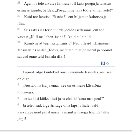
28
Aga mis teie arvate? Inimesel oli kaks poega ja ta astus
esimese juurde, öeldes: „Poeg, mine täna tööle viinamäele!”
29
Kuid too kostis: „Ei taha!”, ent hiljem ta kahetses ja
läks.
30
Siis astus isa teise juurde, öeldes sedasama, ent too
vastas: „Küll ma lähen, isand!”, kuid ei läinud.
31
Kumb neist tegi isa tahtmist?” Nad ütlesid: „Esimene.”
Jeesus ütles neile: „Tõesti, ma ütlen teile, tölnerid ja hoorad
saavad enne teid Jumala riiki!
Ef 6
1
Lapsed, olge kuulekad oma vanemaile Issandas, sest see
on õige!
2
„Austa oma isa ja ema,” see on esimene käsusõna
tõotusega,
3
„et su käsi käiks hästi ja sa elaksid kaua maa peal!”
4
Ja teie, isad, ärge ärritage oma lapsi vihale, vaid
kasvatage neid juhatamise ja manitsemisega Issanda tahte
järgi!