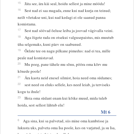
15
Jäta see, ära käi seal, hoidu sellest ja mine mööda!
16
Sest nad ei saa magada, enne kui nad kurja on teinud;
neilt võetakse uni, kui nad kedagi ei ole saanud panna
komistama.
17
Sest nad söövad õeluse leiba ja joovad vägivalla veini.
18
Aga õigete rada on otsekui valgusepaistus, mis muutub
üha selgemaks, kuni päev on saabunud.
19
Õelate tee on nagu pilkane pimedus: nad ei tea, mille
peale nad komistavad.
20
Mu poeg, pane tähele mu sõnu, pööra oma kõrv mu
kõnede poole!
21
Ära kaota neid enesel silmist, hoia need oma südames;
22
sest need on eluks sellele, kes need leiab, ja terviseks
kogu ta ihule!
23
Hoia oma südant enam kui kõike muud, mida tuleb
hoida, sest sellest lähtub elu!
Mt 6
6
Aga sina, kui sa palvetad, siis mine oma kambrisse ja
lukusta uks, palveta oma Isa poole, kes on varjatud, ja su Isa,