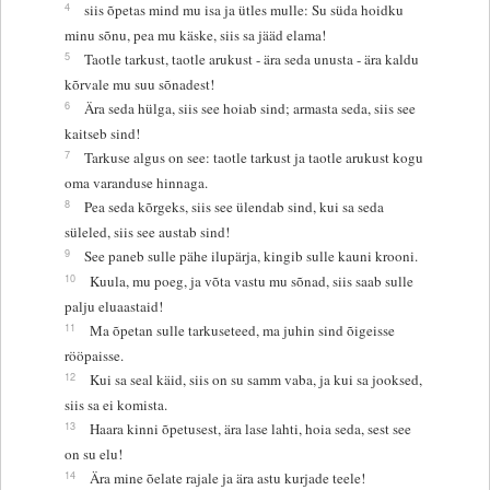
4
siis õpetas mind mu isa ja ütles mulle: Su süda hoidku
minu sõnu, pea mu käske, siis sa jääd elama!
5
Taotle tarkust, taotle arukust - ära seda unusta - ära kaldu
kõrvale mu suu sõnadest!
6
Ära seda hülga, siis see hoiab sind; armasta seda, siis see
kaitseb sind!
7
Tarkuse algus on see: taotle tarkust ja taotle arukust kogu
oma varanduse hinnaga.
8
Pea seda kõrgeks, siis see ülendab sind, kui sa seda
süleled, siis see austab sind!
9
See paneb sulle pähe ilupärja, kingib sulle kauni krooni.
10
Kuula, mu poeg, ja võta vastu mu sõnad, siis saab sulle
palju eluaastaid!
11
Ma õpetan sulle tarkuseteed, ma juhin sind õigeisse
rööpaisse.
12
Kui sa seal käid, siis on su samm vaba, ja kui sa jooksed,
siis sa ei komista.
13
Haara kinni õpetusest, ära lase lahti, hoia seda, sest see
on su elu!
14
Ära mine õelate rajale ja ära astu kurjade teele!