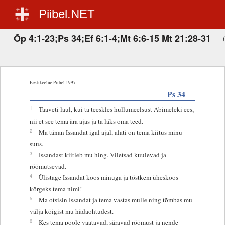
Piibel.NET
Õp 4:1-23;Ps 34;Ef 6:1-4;Mt 6:6-15 Mt 21:28-31
Eestikeelne Piibel 1997
Ps 34
1
Taaveti laul, kui ta teeskles hullumeelsust Abimeleki ees,
nii et see tema ära ajas ja ta läks oma teed.
2
Ma tänan Issandat igal ajal, alati on tema kiitus minu
suus.
3
Issandast kiitleb mu hing. Viletsad kuulevad ja
rõõmutsevad.
4
Ülistage Issandat koos minuga ja tõstkem üheskoos
kõrgeks tema nimi!
5
Ma otsisin Issandat ja tema vastas mulle ning tõmbas mu
välja kõigist mu hädaohtudest.
6
Kes tema poole vaatavad, säravad rõõmust ja nende