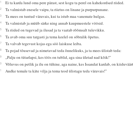
21
Ei ta karda lund oma pere pärast, sest kogu ta perel on kahekordsed riided.
22
Ta valmistab enesele vaipu, ta riietus on linane ja purpurpunane.
23
Ta mees on tuntud väravais, kui ta istub maa vanemate hulgas.
24
Ta valmistab ja müüb särke ning annab kaupmeestele vöösid.
25
Ta riided on tugevad ja ilusad ja ta vaatab rõõmsalt tulevikku.
26
Ta avab oma suu targasti ja tema keelel on sõbralik õpetus.
27
Ta valvab tegevust kojas ega söö laiskuse leiba.
28
Ta pojad tõusevad ja nimetavad teda õnnelikuks, ja ta mees ülistab teda:
29
„Palju on tütarlapsi, kes töös on tublid, aga sina ületad nad kõik!”
30
Võluvus on petlik ja ilu on tühine, aga naine, kes Issandat kardab, on kiiduväärt
31
Andke temale ta käte vilja ja tema teod ülistagu teda väravais!”