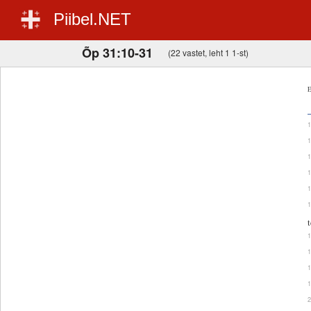
Piibel.NET
Õp 31:10-31
(22 vastet, leht 1 1-st)
E
t