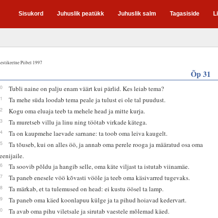
Sisukord
Juhuslik peatükk
Juhuslik salm
Tagasiside
L
estikeelne Piibel 1997
Õp 31
10
Tubli naine on palju enam väärt kui pärlid. Kes leiab tema?
11
Ta mehe süda loodab tema peale ja tulust ei ole tal puudust.
12
Kogu oma eluaja teeb ta mehele head ja mitte kurja.
13
Ta muretseb villu ja linu ning töötab virkade kätega.
14
Ta on kaupmehe laevade sarnane: ta toob oma leiva kaugelt.
15
Ta tõuseb, kui on alles öö, ja annab oma perele rooga ja määratud osa oma
eenijaile.
16
Ta soovib põldu ja hangib selle, oma käte viljast ta istutab viinamäe.
17
Ta paneb enesele vöö kõvasti vööle ja teeb oma käsivarred tugevaks.
18
Ta märkab, et ta tulemused on head: ei kustu öösel ta lamp.
19
Ta paneb oma käed koonlapuu külge ja ta pihud hoiavad kedervart.
20
Ta avab oma pihu viletsale ja sirutab vaestele mõlemad käed.