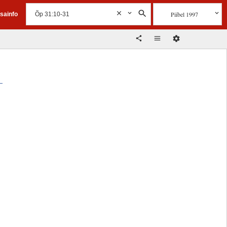
Piibel 1997
isainfo