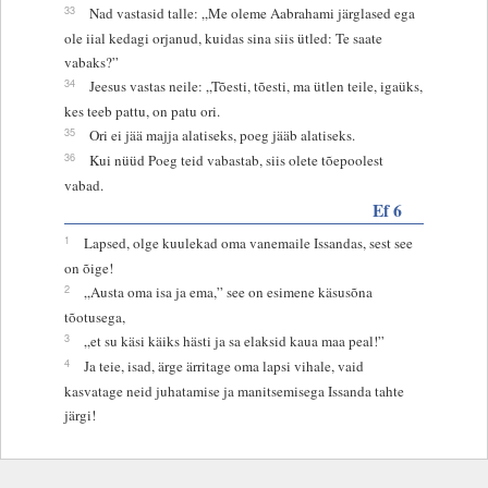
33
Nad vastasid talle: „Me oleme Aabrahami järglased ega
ole iial kedagi orjanud, kuidas sina siis ütled: Te saate
vabaks?”
34
Jeesus vastas neile: „Tõesti, tõesti, ma ütlen teile, igaüks,
kes teeb pattu, on patu ori.
35
Ori ei jää majja alatiseks, poeg jääb alatiseks.
36
Kui nüüd Poeg teid vabastab, siis olete tõepoolest
vabad.
Ef 6
1
Lapsed, olge kuulekad oma vanemaile Issandas, sest see
on õige!
2
„Austa oma isa ja ema,” see on esimene käsusõna
tõotusega,
3
„et su käsi käiks hästi ja sa elaksid kaua maa peal!”
4
Ja teie, isad, ärge ärritage oma lapsi vihale, vaid
kasvatage neid juhatamise ja manitsemisega Issanda tahte
järgi!