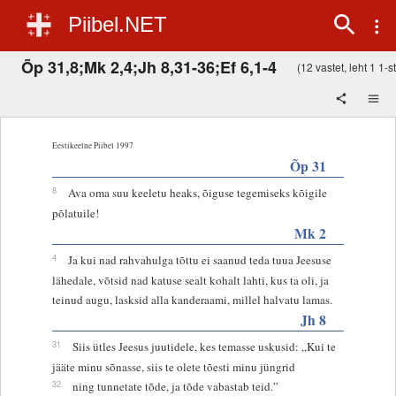
Piibel.NET
Õp 31,8;Mk 2,4;Jh 8,31-36;Ef 6,1-4
(12 vastet, leht 1 1-st
Eestikeelne Piibel 1997
Õp 31
8
Ava oma suu keeletu heaks, õiguse tegemiseks kõigile
põlatuile!
Mk 2
4
Ja kui nad rahvahulga tõttu ei saanud teda tuua Jeesuse
lähedale, võtsid nad katuse sealt kohalt lahti, kus ta oli, ja
teinud augu, lasksid alla kanderaami, millel halvatu lamas.
Jh 8
31
Siis ütles Jeesus juutidele, kes temasse uskusid: „Kui te
jääte minu sõnasse, siis te olete tõesti minu jüngrid
32
ning tunnetate tõde, ja tõde vabastab teid.”