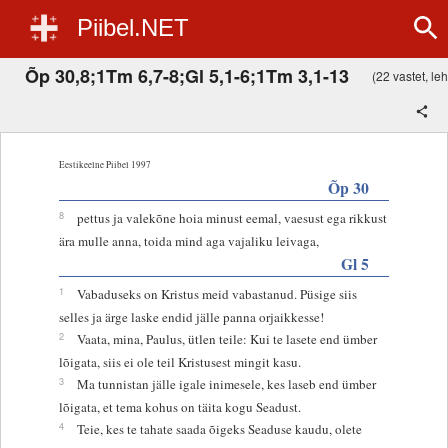
Piibel.NET
Õp 30,8;1Tm 6,7-8;Gl 5,1-6;1Tm 3,1-13
(22 vastet, leh
Eestikeelne Piibel 1997
Õp 30
8
pettus ja valekõne hoia minust eemal, vaesust ega rikkust
ära mulle anna, toida mind aga vajaliku leivaga,
Gl 5
1
Vabaduseks on Kristus meid vabastanud. Püsige siis
selles ja ärge laske endid jälle panna orjaikkesse!
2
Vaata, mina, Paulus, ütlen teile: Kui te lasete end ümber
lõigata, siis ei ole teil Kristusest mingit kasu.
3
Ma tunnistan jälle igale inimesele, kes laseb end ümber
lõigata, et tema kohus on täita kogu Seadust.
4
Teie, kes te tahate saada õigeks Seaduse kaudu, olete