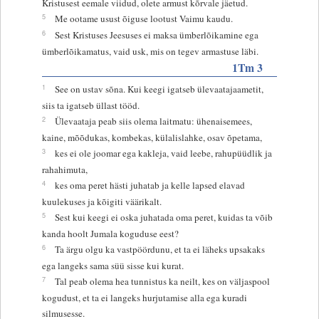
Kristusest eemale viidud, olete armust kõrvale jäetud.
5
Me ootame usust õiguse lootust Vaimu kaudu.
6
Sest Kristuses Jeesuses ei maksa ümberlõikamine ega
ümberlõikamatus, vaid usk, mis on tegev armastuse läbi.
1Tm 3
1
See on ustav sõna. Kui keegi igatseb ülevaatajaametit,
siis ta igatseb üllast tööd.
2
Ülevaataja peab siis olema laitmatu: ühenaisemees,
kaine, mõõdukas, kombekas, külalislahke, osav õpetama,
3
kes ei ole joomar ega kakleja, vaid leebe, rahupüüdlik ja
rahahimuta,
4
kes oma peret hästi juhatab ja kelle lapsed elavad
kuulekuses ja kõigiti väärikalt.
5
Sest kui keegi ei oska juhatada oma peret, kuidas ta võib
kanda hoolt Jumala koguduse eest?
6
Ta ärgu olgu ka vastpöördunu, et ta ei läheks upsakaks
ega langeks sama süü sisse kui kurat.
7
Tal peab olema hea tunnistus ka neilt, kes on väljaspool
kogudust, et ta ei langeks hurjutamise alla ega kuradi
silmusesse.