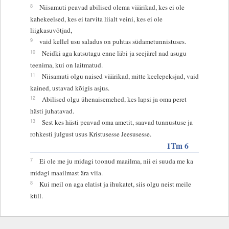
8
Niisamuti peavad abilised olema väärikad, kes ei ole
kahekeelsed, kes ei tarvita liialt veini, kes ei ole
liigkasuvõtjad,
9
vaid kellel usu saladus on puhtas südametunnistuses.
10
Neidki aga katsutagu enne läbi ja seejärel nad asugu
teenima, kui on laitmatud.
11
Niisamuti olgu naised väärikad, mitte keelepeksjad, vaid
kained, ustavad kõigis asjus.
12
Abilised olgu ühenaisemehed, kes lapsi ja oma peret
hästi juhatavad.
13
Sest kes hästi peavad oma ametit, saavad tunnustuse ja
rohkesti julgust usus Kristusesse Jeesusesse.
1Tm 6
7
Ei ole me ju midagi toonud maailma, nii ei suuda me ka
midagi maailmast ära viia.
8
Kui meil on aga elatist ja ihukatet, siis olgu neist meile
küll.