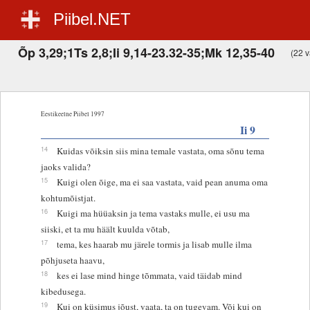
Piibel.NET
Õp 3,29;1Ts 2,8;Ii 9,14-23.32-35;Mk 12,35-40
(22 v
Eestikeelne Piibel 1997
Ii 9
14
Kuidas võiksin siis mina temale vastata, oma sõnu tema
jaoks valida?
15
Kuigi olen õige, ma ei saa vastata, vaid pean anuma oma
kohtumõistjat.
16
Kuigi ma hüüaksin ja tema vastaks mulle, ei usu ma
siiski, et ta mu häält kuulda võtab,
17
tema, kes haarab mu järele tormis ja lisab mulle ilma
põhjuseta haavu,
18
kes ei lase mind hinge tõmmata, vaid täidab mind
kibedusega.
19
Kui on küsimus jõust, vaata, ta on tugevam. Või kui on