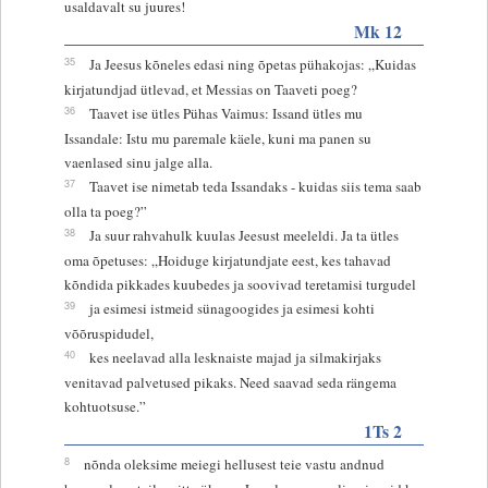
usaldavalt su juures!
Mk 12
35
Ja Jeesus kõneles edasi ning õpetas pühakojas: „Kuidas
kirjatundjad ütlevad, et Messias on Taaveti poeg?
36
Taavet ise ütles Pühas Vaimus: Issand ütles mu
Issandale: Istu mu paremale käele, kuni ma panen su
vaenlased sinu jalge alla.
37
Taavet ise nimetab teda Issandaks - kuidas siis tema saab
olla ta poeg?”
38
Ja suur rahvahulk kuulas Jeesust meeleldi. Ja ta ütles
oma õpetuses: „Hoiduge kirjatundjate eest, kes tahavad
kõndida pikkades kuubedes ja soovivad teretamisi turgudel
39
ja esimesi istmeid sünagoogides ja esimesi kohti
võõruspidudel,
40
kes neelavad alla lesknaiste majad ja silmakirjaks
venitavad palvetused pikaks. Need saavad seda rängema
kohtuotsuse.”
1Ts 2
8
nõnda oleksime meiegi hellusest teie vastu andnud