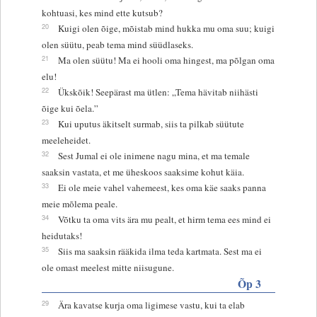
kohtuasi, kes mind ette kutsub?
20
Kuigi olen õige, mõistab mind hukka mu oma suu; kuigi
olen süütu, peab tema mind süüdlaseks.
21
Ma olen süütu! Ma ei hooli oma hingest, ma põlgan oma
elu!
22
Ükskõik! Seepärast ma ütlen: „Tema hävitab niihästi
õige kui õela.”
23
Kui uputus äkitselt surmab, siis ta pilkab süütute
meeleheidet.
32
Sest Jumal ei ole inimene nagu mina, et ma temale
saaksin vastata, et me üheskoos saaksime kohut käia.
33
Ei ole meie vahel vahemeest, kes oma käe saaks panna
meie mõlema peale.
34
Võtku ta oma vits ära mu pealt, et hirm tema ees mind ei
heidutaks!
35
Siis ma saaksin rääkida ilma teda kartmata. Sest ma ei
ole omast meelest mitte niisugune.
Õp 3
29
Ära kavatse kurja oma ligimese vastu, kui ta elab