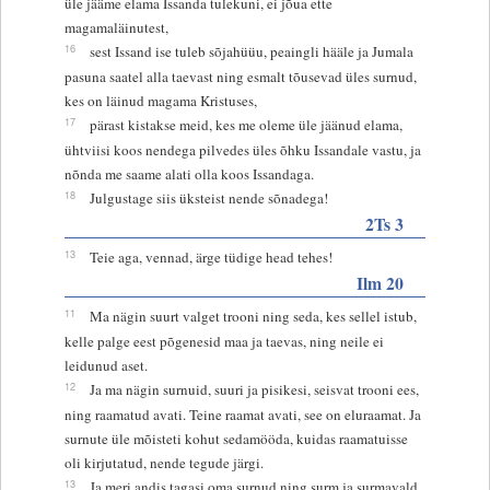
üle jääme elama Issanda tulekuni, ei jõua ette
magamaläinutest,
16
sest Issand ise tuleb sõjahüüu, peaingli hääle ja Jumala
pasuna saatel alla taevast ning esmalt tõusevad üles surnud,
kes on läinud magama Kristuses,
17
pärast kistakse meid, kes me oleme üle jäänud elama,
ühtviisi koos nendega pilvedes üles õhku Issandale vastu, ja
nõnda me saame alati olla koos Issandaga.
18
Julgustage siis üksteist nende sõnadega!
2Ts 3
13
Teie aga, vennad, ärge tüdige head tehes!
Ilm 20
11
Ma nägin suurt valget trooni ning seda, kes sellel istub,
kelle palge eest põgenesid maa ja taevas, ning neile ei
leidunud aset.
12
Ja ma nägin surnuid, suuri ja pisikesi, seisvat trooni ees,
ning raamatud avati. Teine raamat avati, see on eluraamat. Ja
surnute üle mõisteti kohut sedamööda, kuidas raamatuisse
oli kirjutatud, nende tegude järgi.
13
Ja meri andis tagasi oma surnud ning surm ja surmavald