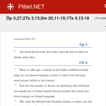
Piibel.NET
Õp 3,27;2Ts 3,13;Ilm 20,11-15;1Ts 4,13-18
(13 vastet
Eestikeelne Piibel 1997
Õp 3
27
Ära keela head neile, kes seda vajavad, kui su käel on
jõudu seda teha!
1Ts 4
13
Meie ei taha aga, vennad, et teil jääks teadmata nende
järg, kes on läinud magama, et teie ei oleks kurvad nagu
need teised, kellel ei ole lootust.
14
Sest kui me usume, et Jeesus on surnud ja üles tõusnud,
siis usume ka, et Jumal äratab Jeesuse kaudu üles need, kes
koos temaga on läinud magama.
15
Jah, seda me ütleme teile Issanda sõnana, et meie, kes me