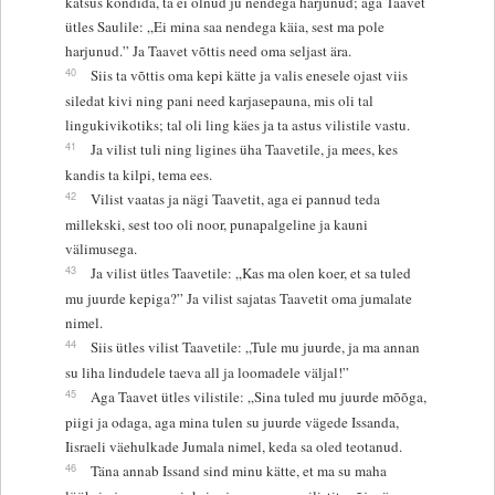
katsus kõndida, ta ei olnud ju nendega harjunud; aga Taavet
ütles Saulile: „Ei mina saa nendega käia, sest ma pole
harjunud.” Ja Taavet võttis need oma seljast ära.
40
Siis ta võttis oma kepi kätte ja valis enesele ojast viis
siledat kivi ning pani need karjasepauna, mis oli tal
lingukivikotiks; tal oli ling käes ja ta astus vilistile vastu.
41
Ja vilist tuli ning ligines üha Taavetile, ja mees, kes
kandis ta kilpi, tema ees.
42
Vilist vaatas ja nägi Taavetit, aga ei pannud teda
millekski, sest too oli noor, punapalgeline ja kauni
välimusega.
43
Ja vilist ütles Taavetile: „Kas ma olen koer, et sa tuled
mu juurde kepiga?” Ja vilist sajatas Taavetit oma jumalate
nimel.
44
Siis ütles vilist Taavetile: „Tule mu juurde, ja ma annan
su liha lindudele taeva all ja loomadele väljal!”
45
Aga Taavet ütles vilistile: „Sina tuled mu juurde mõõga,
piigi ja odaga, aga mina tulen su juurde vägede Issanda,
Iisraeli väehulkade Jumala nimel, keda sa oled teotanud.
46
Täna annab Issand sind minu kätte, et ma su maha