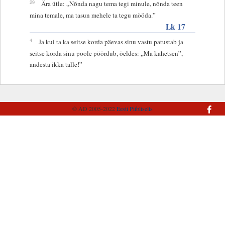
29
Ära ütle: „Nõnda nagu tema tegi minule, nõnda teen
mina temale, ma tasun mehele ta tegu mööda.”
Lk 17
4
Ja kui ta ka seitse korda päevas sinu vastu patustab ja
seitse korda sinu poole pöördub, öeldes: „Ma kahetsen”,
andesta ikka talle!”
© AD 2005-2022
Eesti Piibliselts