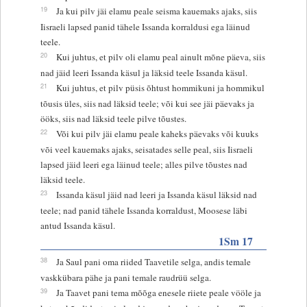
19
Ja kui pilv jäi elamu peale seisma kauemaks ajaks, siis
Iisraeli lapsed panid tähele Issanda korraldusi ega läinud
teele.
20
Kui juhtus, et pilv oli elamu peal ainult mõne päeva, siis
nad jäid leeri Issanda käsul ja läksid teele Issanda käsul.
21
Kui juhtus, et pilv püsis õhtust hommikuni ja hommikul
tõusis üles, siis nad läksid teele; või kui see jäi päevaks ja
ööks, siis nad läksid teele pilve tõustes.
22
Või kui pilv jäi elamu peale kaheks päevaks või kuuks
või veel kauemaks ajaks, seisatades selle peal, siis Iisraeli
lapsed jäid leeri ega läinud teele; alles pilve tõustes nad
läksid teele.
23
Issanda käsul jäid nad leeri ja Issanda käsul läksid nad
teele; nad panid tähele Issanda korraldust, Moosese läbi
antud Issanda käsul.
1Sm 17
38
Ja Saul pani oma riided Taavetile selga, andis temale
vaskkübara pähe ja pani temale raudrüü selga.
39
Ja Taavet pani tema mõõga enesele riiete peale vööle ja