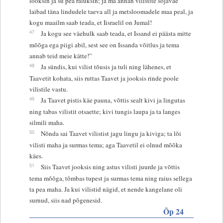
lööksin ja su pea raiuksin; ja ma annan vilistite sõjaväe
laibad täna lindudele taeva all ja metsloomadele maa peal, ja
kogu maailm saab teada, et Iisraelil on Jumal!
47
Ja kogu see väehulk saab teada, et Issand ei päästa mitte
mõõga ega piigi abil, sest see on Issanda võitlus ja tema
annab teid meie kätte!”
48
Ja sündis, kui vilist tõusis ja tuli ning lähenes, et
Taavetit kohata, siis ruttas Taavet ja jooksis rinde poole
vilistile vastu.
49
Ja Taavet pistis käe pauna, võttis sealt kivi ja lingutas
ning tabas vilistit otsaette; kivi tungis laupa ja ta langes
silmili maha.
50
Nõnda sai Taavet vilistist jagu lingu ja kiviga; ta lõi
vilisti maha ja surmas tema; aga Taavetil ei olnud mõõka
käes.
51
Siis Taavet jooksis ning astus vilisti juurde ja võttis
tema mõõga, tõmbas tupest ja surmas tema ning raius sellega
ta pea maha. Ja kui vilistid nägid, et nende kangelane oli
surnud, siis nad põgenesid.
Õp 24