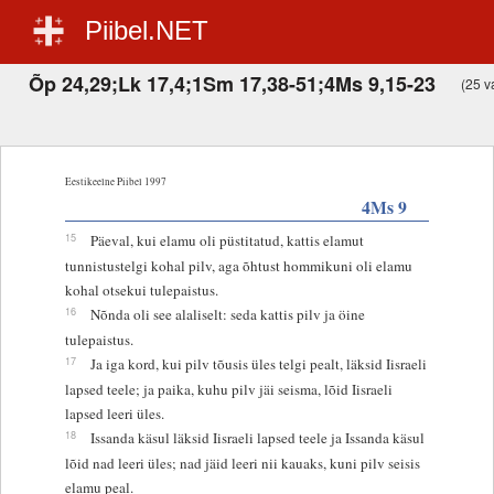
Piibel.NET
Õp 24,29;Lk 17,4;1Sm 17,38-51;4Ms 9,15-23
(25 va
Eestikeelne Piibel 1997
4Ms 9
15
Päeval, kui elamu oli püstitatud, kattis elamut
tunnistustelgi kohal pilv, aga õhtust hommikuni oli elamu
kohal otsekui tulepaistus.
16
Nõnda oli see alaliselt: seda kattis pilv ja öine
tulepaistus.
17
Ja iga kord, kui pilv tõusis üles telgi pealt, läksid Iisraeli
lapsed teele; ja paika, kuhu pilv jäi seisma, lõid Iisraeli
lapsed leeri üles.
18
Issanda käsul läksid Iisraeli lapsed teele ja Issanda käsul
lõid nad leeri üles; nad jäid leeri nii kauaks, kuni pilv seisis
elamu peal.