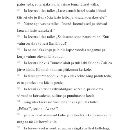
palus teda, et ta ajaks kurja vaimu tema tütrest välja.
27
Ja Jeesus ütles talle: „Lase esmalt lastel saada kõhud
täis, ei ole ju ilus võtta laste leiba ja visata koerakestele!”
28
Naine aga vastas talle: „Issand, koerakesed ju söövad
laua all laste raasukesi!”
29
Ja Jeesus ütles talle: „Sellesama sõna pärast mine! Kuri
vaim on sinu tütrest ära läinud!”
30
Ja naine läks koju ja leidis lapse voodis magamas ja
kurja vaimu olevat lahkunud.
31
Ja Jeesus lahkus Tüürose alalt ja tuli läbi Siidoni Galilea
järve äärde, Kümnelinnamaa piirkonna keskele.
32
Ja tema juurde toodi kurt ja kidakeelne ning paluti teda,
et ta paneks oma käe ta peale.
33
Ja Jeesus võttis ta rahvahulgast kõrvale, pistis oma
sõrmed ta kõrvadesse, sülitas ja puudutas ta keelt
34
ning üles taevasse vaadates õhkas ja ütles talle:
„Effata!”, see on „Avane!”
35
ja ta kõrvad avanesid kohe ja ta keelekütke pääses valla
ning ta rääkis korralikult.
36
Ja Jeesus keelas neid, et nad ei räägiks sellest kellelegi,