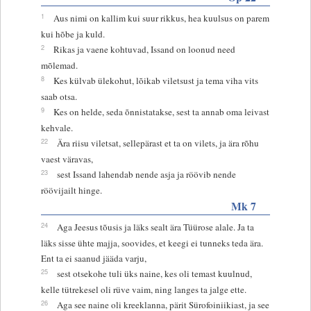
1
Aus nimi on kallim kui suur rikkus, hea kuulsus on parem
kui hõbe ja kuld.
2
Rikas ja vaene kohtuvad, Issand on loonud need
mõlemad.
8
Kes külvab ülekohut, lõikab viletsust ja tema viha vits
saab otsa.
9
Kes on helde, seda õnnistatakse, sest ta annab oma leivast
kehvale.
22
Ära riisu viletsat, sellepärast et ta on vilets, ja ära rõhu
vaest väravas,
23
sest Issand lahendab nende asja ja röövib nende
röövijailt hinge.
Mk 7
24
Aga Jeesus tõusis ja läks sealt ära Tüürose alale. Ja ta
läks sisse ühte majja, soovides, et keegi ei tunneks teda ära.
Ent ta ei saanud jääda varju,
25
sest otsekohe tuli üks naine, kes oli temast kuulnud,
kelle tütrekesel oli rüve vaim, ning langes ta jalge ette.
26
Aga see naine oli kreeklanna, pärit Sürofoiniikiast, ja see