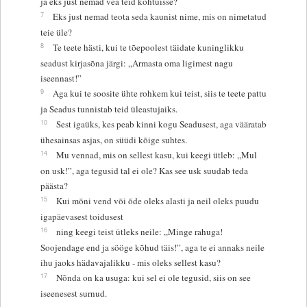
ja eks just nemad vea teid kohtuisse?
7
Eks just nemad teota seda kaunist nime, mis on nimetatud
teie üle?
8
Te teete hästi, kui te tõepoolest täidate kuninglikku
seadust kirjasõna järgi: „Armasta oma ligimest nagu
iseennast!”
9
Aga kui te soosite ühte rohkem kui teist, siis te teete pattu
ja Seadus tunnistab teid üleastujaiks.
10
Sest igaüks, kes peab kinni kogu Seadusest, aga vääratab
ühesainsas asjas, on süüdi kõige suhtes.
14
Mu vennad, mis on sellest kasu, kui keegi ütleb: „Mul
on usk!”, aga tegusid tal ei ole? Kas see usk suudab teda
päästa?
15
Kui mõni vend või õde oleks alasti ja neil oleks puudu
igapäevasest toidusest
16
ning keegi teist ütleks neile: „Minge rahuga!
Soojendage end ja sööge kõhud täis!”, aga te ei annaks neile
ihu jaoks hädavajalikku - mis oleks sellest kasu?
17
Nõnda on ka usuga: kui sel ei ole tegusid, siis on see
iseenesest surnud.