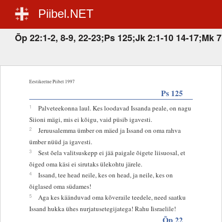
Piibel.NET
Õp 22:1-2, 8-9, 22-23;Ps 125;Jk 2:1-10 14-17;Mk 7
Eestikeelne Piibel 1997
Ps 125
1
Palveteekonna laul. Kes loodavad Issanda peale, on nagu
Siioni mägi, mis ei kõigu, vaid püsib igavesti.
2
Jeruusalemma ümber on mäed ja Issand on oma rahva
ümber nüüd ja igavesti.
3
Sest õela valitsuskepp ei jää paigale õigete liisuosal, et
õiged oma käsi ei sirutaks ülekohtu järele.
4
Issand, tee head neile, kes on head, ja neile, kes on
õiglased oma südames!
5
Aga kes käänduvad oma kõveraile teedele, need saatku
Issand hukka ühes nurjatusetegijatega! Rahu Iisraelile!
Õp 22