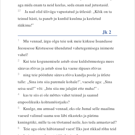
aga mida enam ta neid keelas, seda enam nad jutustasid.
37
Ja nad olid üliväga vapustatud ja ütlesid: „Kõik on ta
teinud hästi, ta paneb ju kurdid kuulma ja keeletud
rääkima!”
Jk 2
1
Mu vennad, ärgu olgu teie usk meie kirkuse Issandasse
Jeesusesse Kristusesse ühendatud vahetegemisega inimeste
vahel!
2
Kui teie kogunemisele astub sisse kuldsõrmustega mees
säravas rõivas ja astub sisse ka vaene räpases rõivas
3
ning teie pöördute särava rõiva kandja poole ja ütlete
talle: „Sina istu siia paremale kohale!”, vaesele aga: „Sina
seisa seal!” või: „Istu siia mu jalajäri ette maha!” -
4
kas te siis ei ole mõttes vahet teinud ja saanud
erapoolikuiks kohtumõistjaiks?
5
Kuulge, mu armsad vennad, eks ole Jumal selle maailma
vaesed valinud saama usu läbi rikasteks ja pärima
kuningriiki, mille ta on tõotanud neile, kes teda armastavad?
6
Teie aga olete häbistanud vaest! Eks just rikkad rõhu teid