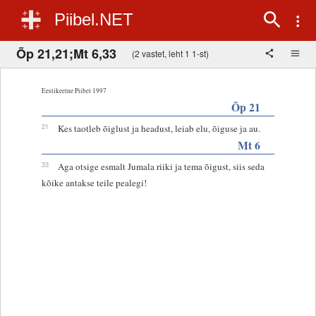
Piibel.NET
Õp 21,21;Mt 6,33
(2 vastet, leht 1 1-st)
Eestikeelne Piibel 1997
Õp 21
21
Kes taotleb õiglust ja headust, leiab elu, õiguse ja au.
Mt 6
33
Aga otsige esmalt Jumala riiki ja tema õigust, siis seda
kõike antakse teile pealegi!