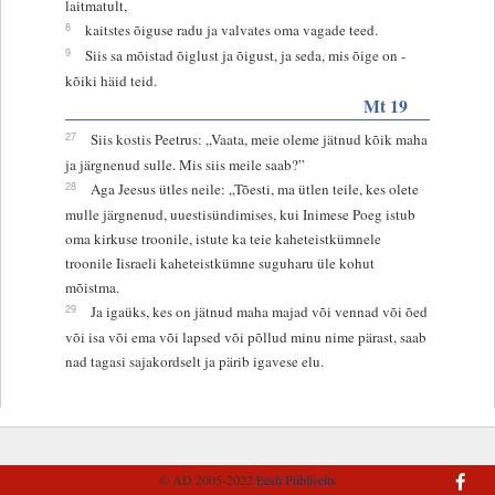
laitmatult,
8
kaitstes õiguse radu ja valvates oma vagade teed.
9
Siis sa mõistad õiglust ja õigust, ja seda, mis õige on -
kõiki häid teid.
Mt 19
27
Siis kostis Peetrus: „Vaata, meie oleme jätnud kõik maha
ja järgnenud sulle. Mis siis meile saab?”
28
Aga Jeesus ütles neile: „Tõesti, ma ütlen teile, kes olete
mulle järgnenud, uuestisündimises, kui Inimese Poeg istub
oma kirkuse troonile, istute ka teie kaheteistkümnele
troonile Iisraeli kaheteistkümne suguharu üle kohut
mõistma.
29
Ja igaüks, kes on jätnud maha majad või vennad või õed
või isa või ema või lapsed või põllud minu nime pärast, saab
nad tagasi sajakordselt ja pärib igavese elu.
© AD 2005-2022
Eesti Piibliselts