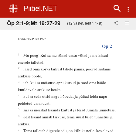
Piibel.NET
Õp 2:1-9;Mt 19:27-29
(12 vastet, leht 1 1-st)
Eestikeelne Piibel 1997
Õp 2
1
Mu poeg! Kui sa mu sõnad vastu võtad ja mu käsud
enesele talletad,
2
lased oma kõrva tarkust tähele panna, pöörad südame
arukuse poole,
3
jah, kui sa mõistuse appi kutsud ja tood oma hääle
kuuldavale arukuse heaks,
4
kui sa seda otsid nagu hõbedat ja püüad leida nagu
peidetud varandust,
5
siis sa mõistad Issanda kartust ja leiad Jumala tunnetuse.
6
Sest Issand annab tarkuse, tema suust tuleb tunnetus ja
arukus.
7
Tema talletab õigetele edu, on kilbiks neile, kes elavad