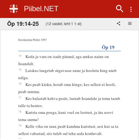
Piibel.NET
Õp 19:14-25
(12 vastet, leht 1 1-st)
Eestikeelne Piibel 1997
Õp 19
14
Koda ja vara on isade pärand, aga arukas naine on
Issandalt.
15
Laiskus langetab sügavasse unne ja hooletu hing näeb
nälga.
16
Kes peab käsku, hoiab oma hinge; kes sellest ei hooli,
peab surema.
17
Kes halastab kehva peale, laenab Issandale ja tema tasub
talle ta heateo.
18
Karista oma poega, kuni veel on lootust, ja ära soovi
tema surma!
19
Kelle viha on suur, peab kandma karistust, sest kui sa ta
sellest vabastad, siis tuleb sul teha seda korduvalt.