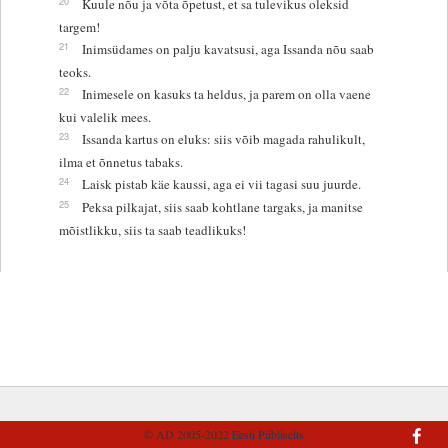
20
Kuule nõu ja võta õpetust, et sa tulevikus oleksid
targem!
21
Inimsüdames on palju kavatsusi, aga Issanda nõu saab
teoks.
22
Inimesele on kasuks ta heldus, ja parem on olla vaene
kui valelik mees.
23
Issanda kartus on eluks: siis võib magada rahulikult,
ilma et õnnetus tabaks.
24
Laisk pistab käe kaussi, aga ei vii tagasi suu juurde.
25
Peksa pilkajat, siis saab kohtlane targaks, ja manitse
mõistlikku, siis ta saab teadlikuks!
© AD 2005-2022
Eesti Piibliselts