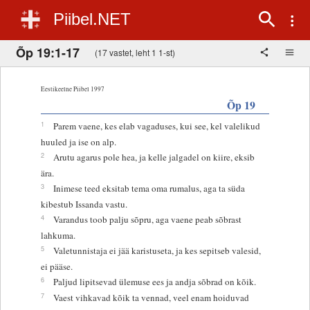
Piibel.NET
Õp 19:1-17
(17 vastet, leht 1 1-st)
Eestikeelne Piibel 1997
Õp 19
1
Parem vaene, kes elab vagaduses, kui see, kel valelikud
huuled ja ise on alp.
2
Arutu agarus pole hea, ja kelle jalgadel on kiire, eksib
ära.
3
Inimese teed eksitab tema oma rumalus, aga ta süda
kibestub Issanda vastu.
4
Varandus toob palju sõpru, aga vaene peab sõbrast
lahkuma.
5
Valetunnistaja ei jää karistuseta, ja kes sepitseb valesid,
ei pääse.
6
Paljud lipitsevad ülemuse ees ja andja sõbrad on kõik.
7
Vaest vihkavad kõik ta vennad, veel enam hoiduvad