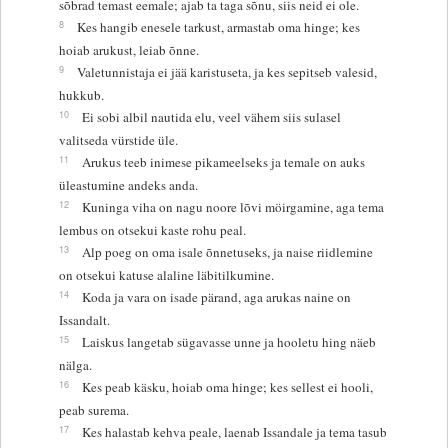
sõbrad temast eemale; ajab ta taga sõnu, siis neid ei ole.
8
Kes hangib enesele tarkust, armastab oma hinge; kes
hoiab arukust, leiab õnne.
9
Valetunnistaja ei jää karistuseta, ja kes sepitseb valesid,
hukkub.
10
Ei sobi albil nautida elu, veel vähem siis sulasel
valitseda vürstide üle.
11
Arukus teeb inimese pikameelseks ja temale on auks
üleastumine andeks anda.
12
Kuninga viha on nagu noore lõvi möirgamine, aga tema
lembus on otsekui kaste rohu peal.
13
Alp poeg on oma isale õnnetuseks, ja naise riidlemine
on otsekui katuse alaline läbitilkumine.
14
Koda ja vara on isade pärand, aga arukas naine on
Issandalt.
15
Laiskus langetab sügavasse unne ja hooletu hing näeb
nälga.
16
Kes peab käsku, hoiab oma hinge; kes sellest ei hooli,
peab surema.
17
Kes halastab kehva peale, laenab Issandale ja tema tasub