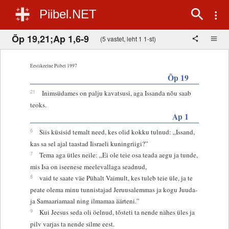
Piibel.NET
Õp 19,21;Ap 1,6-9
(5 vastet, leht 1 1-st)
Eestikeelne Piibel 1997
Õp 19
21
Inimsüdames on palju kavatsusi, aga Issanda nõu saab
teoks.
Ap 1
6
Siis küsisid temalt need, kes olid kokku tulnud: „Issand,
kas sa sel ajal taastad Iisraeli kuningriigi?”
7
Tema aga ütles neile: „Ei ole teie osa teada aegu ja tunde,
mis Isa on iseenese meelevallaga seadnud,
8
vaid te saate väe Pühalt Vaimult, kes tuleb teie üle, ja te
peate olema minu tunnistajad Jeruusalemmas ja kogu Juuda-
ja Samaariamaal ning ilmamaa äärteni.”
9
Kui Jeesus seda oli öelnud, tõsteti ta nende nähes üles ja
pilv varjas ta nende silme eest.