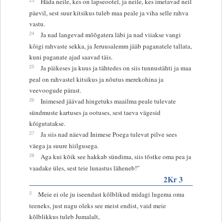
Häda neile, kes on lapseootel, ja neile, kes imetavad neil
päevil, sest suur kitsikus tuleb maa peale ja viha selle rahva
vastu.
24
Ja nad langevad mõõgatera läbi ja nad viiakse vangi
kõigi rahvaste sekka, ja Jeruusalemm jääb paganatele tallata,
kuni paganate ajad saavad täis.
25
Ja päikeses ja kuus ja tähtedes on siis tunnustähti ja maa
peal on rahvastel kitsikus ja nõutus merekohina ja
veevoogude pärast.
26
Inimesed jäävad hingetuks maailma peale tulevate
sündmuste kartuses ja ootuses, sest taeva vägesid
kõigutatakse.
27
Ja siis nad näevad Inimese Poega tulevat pilve sees
väega ja suure hiilgusega.
28
Aga kui kõik see hakkab sündima, siis tõstke oma pea ja
vaadake üles, sest teie lunastus läheneb!”
2Kr 3
5
Meie ei ole ju iseendast kõlblikud midagi lugema oma
teeneks, just nagu oleks see meist endist, vaid meie
kõlblikkus tuleb Jumalalt,