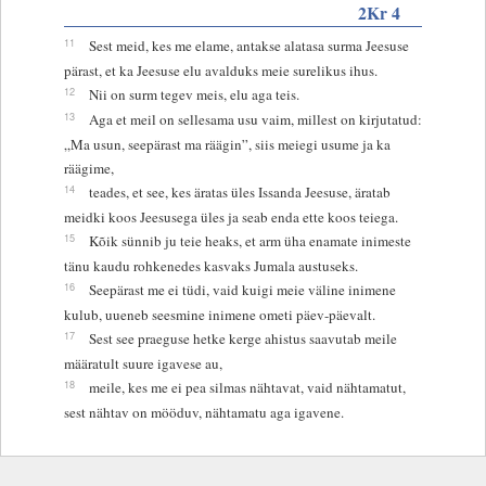
2Kr 4
11
Sest meid, kes me elame, antakse alatasa surma Jeesuse
pärast, et ka Jeesuse elu avalduks meie surelikus ihus.
12
Nii on surm tegev meis, elu aga teis.
13
Aga et meil on sellesama usu vaim, millest on kirjutatud:
„Ma usun, seepärast ma räägin”, siis meiegi usume ja ka
räägime,
14
teades, et see, kes äratas üles Issanda Jeesuse, äratab
meidki koos Jeesusega üles ja seab enda ette koos teiega.
15
Kõik sünnib ju teie heaks, et arm üha enamate inimeste
tänu kaudu rohkenedes kasvaks Jumala austuseks.
16
Seepärast me ei tüdi, vaid kuigi meie väline inimene
kulub, uueneb seesmine inimene ometi päev-päevalt.
17
Sest see praeguse hetke kerge ahistus saavutab meile
määratult suure igavese au,
18
meile, kes me ei pea silmas nähtavat, vaid nähtamatut,
sest nähtav on mööduv, nähtamatu aga igavene.