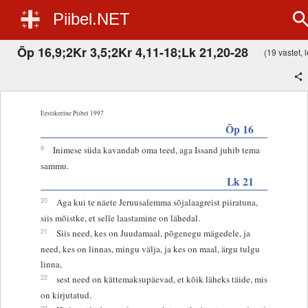
Piibel.NET
Õp 16,9;2Kr 3,5;2Kr 4,11-18;Lk 21,20-28
(19 vastet, l
Eestikeelne Piibel 1997
Õp 16
9
Inimese süda kavandab oma teed, aga Issand juhib tema
sammu.
Lk 21
20
Aga kui te näete Jeruusalemma sõjalaagreist piiratuna,
siis mõistke, et selle laastamine on lähedal.
21
Siis need, kes on Juudamaal, põgenegu mägedele, ja
need, kes on linnas, mingu välja, ja kes on maal, ärgu tulgu
linna,
22
sest need on kättemaksupäevad, et kõik läheks täide, mis
on kirjutatud.
23