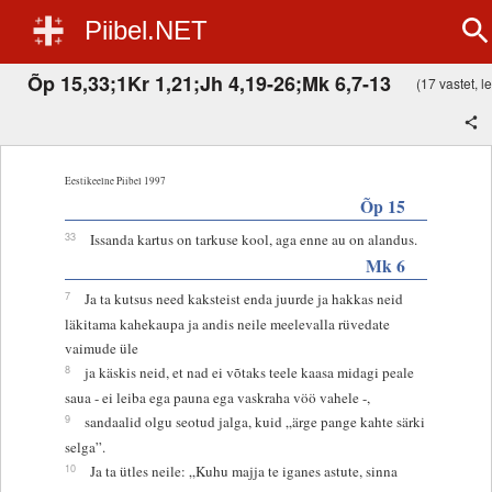
Piibel.NET
Õp 15,33;1Kr 1,21;Jh 4,19-26;Mk 6,7-13
(17 vastet, le
Eestikeelne Piibel 1997
Õp 15
33
Issanda kartus on tarkuse kool, aga enne au on alandus.
Mk 6
7
Ja ta kutsus need kaksteist enda juurde ja hakkas neid
läkitama kahekaupa ja andis neile meelevalla rüvedate
vaimude üle
8
ja käskis neid, et nad ei võtaks teele kaasa midagi peale
saua - ei leiba ega pauna ega vaskraha vöö vahele -,
9
sandaalid olgu seotud jalga, kuid „ärge pange kahte särki
selga”.
10
Ja ta ütles neile: „Kuhu majja te iganes astute, sinna