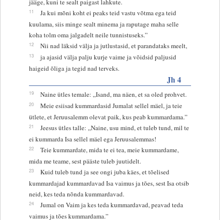
jääge, kuni te sealt paigast lahkute.
11
Ja kui mõni koht ei peaks teid vastu võtma ega teid
kuulama, siis minge sealt minema ja raputage maha selle
koha tolm oma jalgadelt neile tunnistuseks.”
12
Nii nad läksid välja ja jutlustasid, et parandataks meelt,
13
ja ajasid välja palju kurje vaime ja võidsid paljusid
haigeid õliga ja tegid nad terveks.
Jh 4
19
Naine ütles temale: „Isand, ma näen, et sa oled prohvet.
20
Meie esiisad kummardasid Jumalat sellel mäel, ja teie
ütlete, et Jeruusalemm olevat paik, kus peab kummardama.”
21
Jeesus ütles talle: „Naine, usu mind, et tuleb tund, mil te
ei kummarda Isa sellel mäel ega Jeruusalemmas!
22
Teie kummardate, mida te ei tea, meie kummardame,
mida me teame, sest pääste tuleb juutidelt.
23
Kuid tuleb tund ja see ongi juba käes, et tõelised
kummardajad kummardavad Isa vaimus ja tões, sest Isa otsib
neid, kes teda nõnda kummardavad.
24
Jumal on Vaim ja kes teda kummardavad, peavad teda
vaimus ja tões kummardama.”