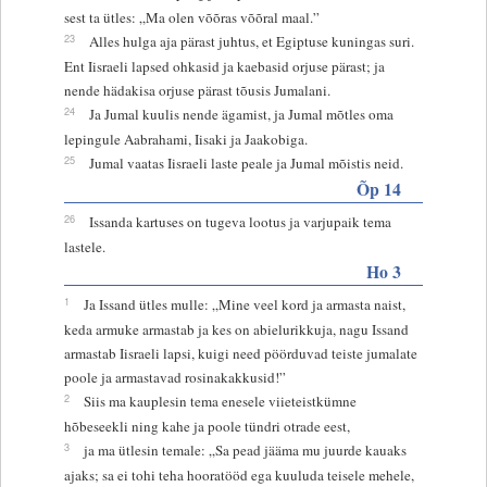
sest ta ütles: „Ma olen võõras võõral maal.”
23
Alles hulga aja pärast juhtus, et Egiptuse kuningas suri.
Ent Iisraeli lapsed ohkasid ja kaebasid orjuse pärast; ja
nende hädakisa orjuse pärast tõusis Jumalani.
24
Ja Jumal kuulis nende ägamist, ja Jumal mõtles oma
lepingule Aabrahami, Iisaki ja Jaakobiga.
25
Jumal vaatas Iisraeli laste peale ja Jumal mõistis neid.
Õp 14
26
Issanda kartuses on tugeva lootus ja varjupaik tema
lastele.
Ho 3
1
Ja Issand ütles mulle: „Mine veel kord ja armasta naist,
keda armuke armastab ja kes on abielurikkuja, nagu Issand
armastab Iisraeli lapsi, kuigi need pöörduvad teiste jumalate
poole ja armastavad rosinakakkusid!”
2
Siis ma kauplesin tema enesele viieteistkümne
hõbeseekli ning kahe ja poole tündri otrade eest,
3
ja ma ütlesin temale: „Sa pead jääma mu juurde kauaks
ajaks; sa ei tohi teha hooratööd ega kuuluda teisele mehele,