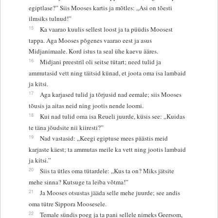
egiptlase?” Siis Mooses kartis ja mõtles: „Asi on tõesti
ilmsiks tulnud!”
15
Ka vaarao kuulis sellest loost ja ta püüdis Moosest
tappa. Aga Mooses põgenes vaarao eest ja asus
Midjanimaale. Kord istus ta seal ühe kaevu ääres.
16
Midjani preestril oli seitse tütart; need tulid ja
ammutasid vett ning täitsid künad, et joota oma isa lambaid
ja kitsi.
17
Aga karjased tulid ja tõrjusid nad eemale; siis Mooses
tõusis ja aitas neid ning jootis nende loomi.
18
Kui nad tulid oma isa Reueli juurde, küsis see: „Kuidas
te täna jõudsite nii kiiresti?”
19
Nad vastasid: „Keegi egiptuse mees päästis meid
karjaste käest; ta ammutas meile ka vett ning jootis lambaid
ja kitsi.”
20
Siis ta ütles oma tütardele: „Kus ta on? Miks jätsite
mehe sinna? Kutsuge ta leiba võtma!”
21
Ja Mooses otsustas jääda selle mehe juurde; see andis
oma tütre Sippora Moosesele.
22
Temale sündis poeg ja ta pani sellele nimeks Geersom,