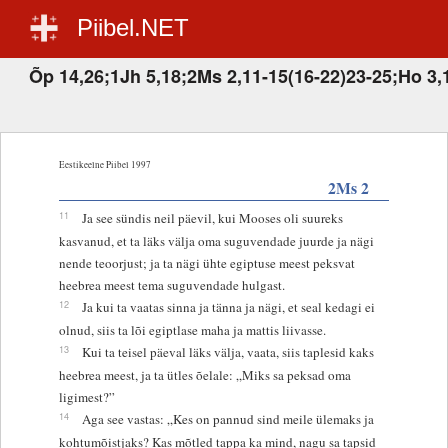
Piibel.NET
Õp 14,26;1Jh 5,18;2Ms 2,11-15(16-22)23-25;Ho 3,
Eestikeelne Piibel 1997
2Ms 2
11
Ja see sündis neil päevil, kui Mooses oli suureks
kasvanud, et ta läks välja oma suguvendade juurde ja nägi
nende teoorjust; ja ta nägi ühte egiptuse meest peksvat
heebrea meest tema suguvendade hulgast.
12
Ja kui ta vaatas sinna ja tänna ja nägi, et seal kedagi ei
olnud, siis ta lõi egiptlase maha ja mattis liivasse.
13
Kui ta teisel päeval läks välja, vaata, siis taplesid kaks
heebrea meest, ja ta ütles õelale: „Miks sa peksad oma
ligimest?”
14
Aga see vastas: „Kes on pannud sind meile ülemaks ja
kohtumõistjaks? Kas mõtled tappa ka mind, nagu sa tapsid