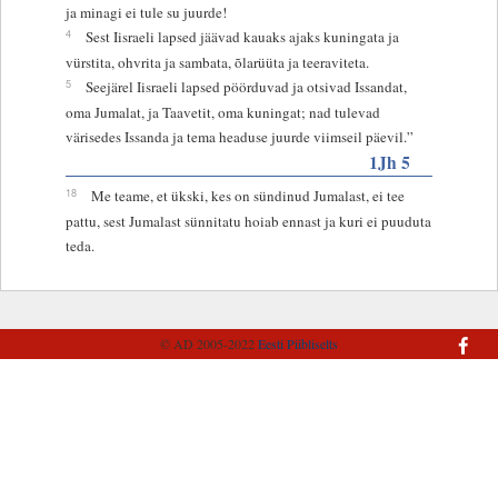
ja minagi ei tule su juurde!
4
Sest Iisraeli lapsed jäävad kauaks ajaks kuningata ja
vürstita, ohvrita ja sambata, õlarüüta ja teeraviteta.
5
Seejärel Iisraeli lapsed pöörduvad ja otsivad Issandat,
oma Jumalat, ja Taavetit, oma kuningat; nad tulevad
värisedes Issanda ja tema headuse juurde viimseil päevil.”
1Jh 5
18
Me teame, et ükski, kes on sündinud Jumalast, ei tee
pattu, sest Jumalast sünnitatu hoiab ennast ja kuri ei puuduta
teda.
© AD 2005-2022
Eesti Piibliselts