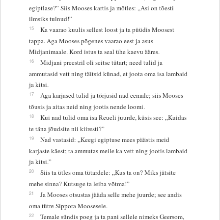
egiptlase?” Siis Mooses kartis ja mõtles: „Asi on tõesti
ilmsiks tulnud!”
15
Ka vaarao kuulis sellest loost ja ta püüdis Moosest
tappa. Aga Mooses põgenes vaarao eest ja asus
Midjanimaale. Kord istus ta seal ühe kaevu ääres.
16
Midjani preestril oli seitse tütart; need tulid ja
ammutasid vett ning täitsid künad, et joota oma isa lambaid
ja kitsi.
17
Aga karjased tulid ja tõrjusid nad eemale; siis Mooses
tõusis ja aitas neid ning jootis nende loomi.
18
Kui nad tulid oma isa Reueli juurde, küsis see: „Kuidas
te täna jõudsite nii kiiresti?”
19
Nad vastasid: „Keegi egiptuse mees päästis meid
karjaste käest; ta ammutas meile ka vett ning jootis lambaid
ja kitsi.”
20
Siis ta ütles oma tütardele: „Kus ta on? Miks jätsite
mehe sinna? Kutsuge ta leiba võtma!”
21
Ja Mooses otsustas jääda selle mehe juurde; see andis
oma tütre Sippora Moosesele.
22
Temale sündis poeg ja ta pani sellele nimeks Geersom,