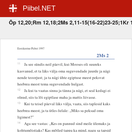
Piibel.NET
Õp 12,20;Rm 12,18;2Ms 2,11-15(16-22)23-25;1Kr 
Eestikeelne Piibel 1997
2Ms 2
11
Ja see sündis neil päevil, kui Mooses oli suureks
kasvanud, et ta läks välja oma suguvendade juurde ja nägi
nende teoorjust; ja ta nägi ühte egiptuse meest peksvat
heebrea meest tema suguvendade hulgast.
12
Ja kui ta vaatas sinna ja tänna ja nägi, et seal kedagi ei
olnud, siis ta lõi egiptlase maha ja mattis liivasse.
13
Kui ta teisel päeval läks välja, vaata, siis taplesid kaks
heebrea meest, ja ta ütles õelale: „Miks sa peksad oma
ligimest?”
14
Aga see vastas: „Kes on pannud sind meile ülemaks ja
kohtumõistjaks? Kas mõtled tappa ka mind, nagu sa tapsid