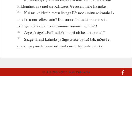
kiitlemine, mis mul on Kristuses Jeesuses, meie Issandas.
32
Kui ma võitlesin metsalistega Efesoses inimese kombel -
mis kasu ma sellest sain? Kui surnuid üles ei äratata, siis
„söögem ja joogem, sest homme sureme nagunii”!
33
Ärge eksige! „Halb seltskond rikub head kombed.”
34
Saage täiesti kaineks ja ärge tehke pattu! Jah, mõnel ei
ole üldse jumalatunnetust. Seda ma ütlen teile häbiks.
© AD 2005-2022
Eesti Piibliselts