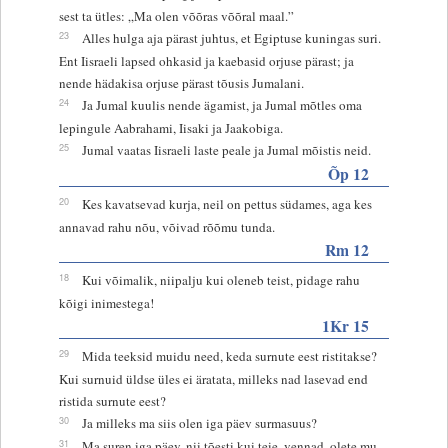
sest ta ütles: „Ma olen võõras võõral maal.”
23
Alles hulga aja pärast juhtus, et Egiptuse kuningas suri.
Ent Iisraeli lapsed ohkasid ja kaebasid orjuse pärast; ja
nende hädakisa orjuse pärast tõusis Jumalani.
24
Ja Jumal kuulis nende ägamist, ja Jumal mõtles oma
lepingule Aabrahami, Iisaki ja Jaakobiga.
25
Jumal vaatas Iisraeli laste peale ja Jumal mõistis neid.
Õp 12
20
Kes kavatsevad kurja, neil on pettus südames, aga kes
annavad rahu nõu, võivad rõõmu tunda.
Rm 12
18
Kui võimalik, niipalju kui oleneb teist, pidage rahu
kõigi inimestega!
1Kr 15
29
Mida teeksid muidu need, keda surnute eest ristitakse?
Kui surnuid üldse üles ei äratata, milleks nad lasevad end
ristida surnute eest?
30
Ja milleks ma siis olen iga päev surmasuus?
31
Ma suren iga päev, nii tõesti kui teie, vennad, olete mu